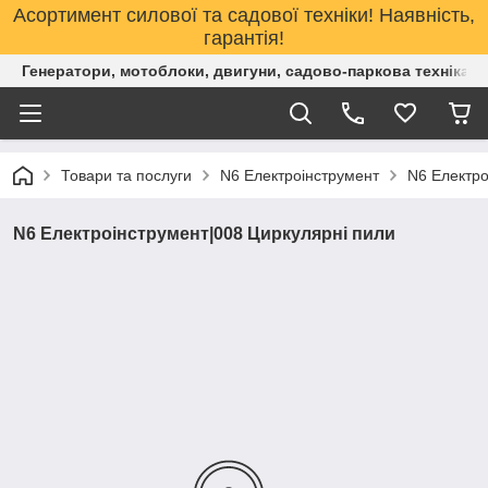
Асортимент силової та садової техніки! Наявність,
гарантія!
Генератори, мотоблоки, двигуни, садово-паркова техніка. 
Товари та послуги
N6 Електроінструмент
N6 Електро
N6 Електроінструмент|008 Циркулярні пили