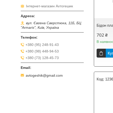
Інтернет-магазин Аvтогешик
вул. Євгена Сверстюка, 11Б, БЦ
Бідон пл
"Armaris", Київ, Україна
702 ₴
В наявнос
+380 (95) 248-91-43
+380 (98) 448-94-53
Ку
+380 (73) 128-45-73
avtogeshik@gmail.com
123