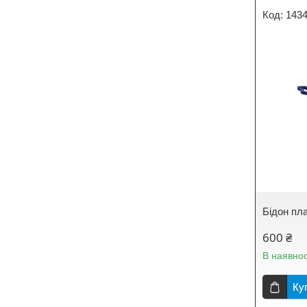
143
Бідон пл
600 ₴
В наявнос
Ку