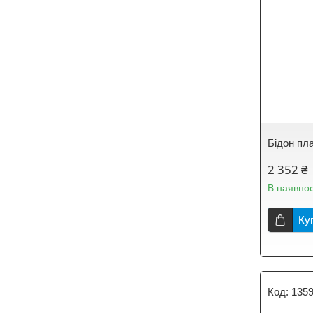
Бідон пл
2 352 ₴
В наявнос
Ку
135