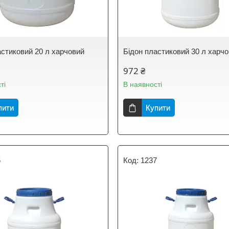
астиковий 20 л харчовий
Бідон пластиковий 30 л харч
972 ₴
ті
В наявності
пити
Купити
6
1237