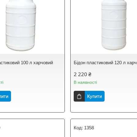
астиковий 100 л харчовий
Бідон пластиковий 120 л хар
2 220 ₴
ті
В наявності
пити
Купити
9
1358