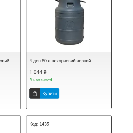
човий
Бідон 80 л нехарчовий чорний
1 044 ₴
В наявності
Купити
1435