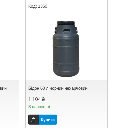
1360
овий
Бідон 60 л чорний нехарчовий
1 104 ₴
В наявності
Купити