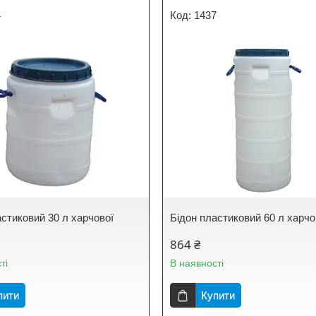
4
1437
астиковий 30 л харчової
Бідон пластиковий 60 л харч
864 ₴
ті
В наявності
пити
Купити