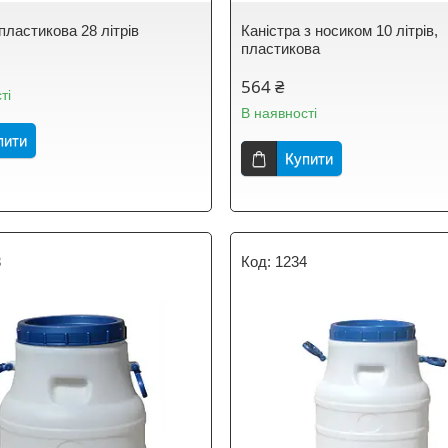
пластикова 28 літрів
Каністра з носиком 10 літрів,
пластикова
564 ₴
ті
В наявності
пити
Купити
3
1234