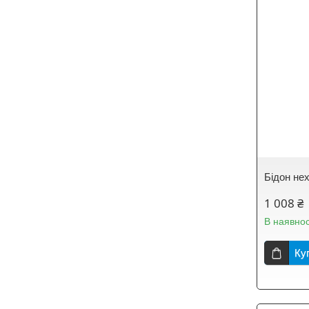
Бідон не
1 008 ₴
В наявнос
Ку