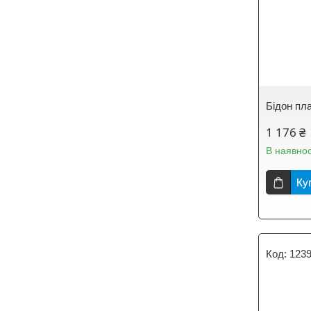
Бідон пл
1 176 ₴
В наявнос
Ку
123