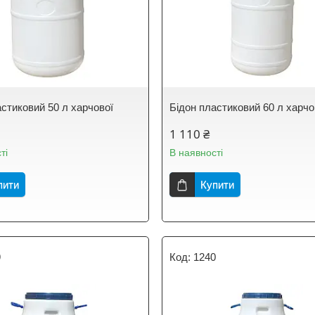
астиковий 50 л харчової
Бідон пластиковий 60 л харч
1 110 ₴
ті
В наявності
пити
Купити
9
1240