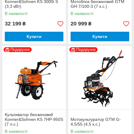
Konner&Sohnen KS 3000i S
Мотоблок бензиновий GTM
(3,3 кВт)
GH-7/100-3 (7 к.с.)
В наявності
В наявності
32 199
20 999
₴
₴
Купити
Купити
Подарунок
Подарунок
Культиватор бензиновий
Konner&Sohnen KS 7HP-950S
Мотокультуратор GTM G-
(7 л.с.)
4,5/55 (4,5 к.с.)
В наявності
В наявності