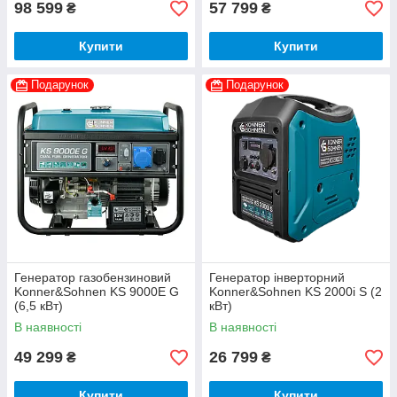
98 599
57 799
₴
₴
Купити
Купити
Подарунок
Подарунок
Генератор газобензиновий
Генератор інверторний
Konner&Sohnen KS 9000E G
Konner&Sohnen KS 2000i S (2
(6,5 кВт)
кВт)
В наявності
В наявності
49 299
26 799
₴
₴
Купити
Купити