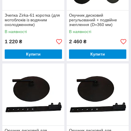
Зчепка Zirka-61 коротка (для
Окучник дисковий
мотоблоків із водяним
регульований + подвійне
охолодженням)
зчеплення (D=360 мм)
В наявності
В наявності
1 220
2 460
₴
₴
Купити
Купити
Окучник дисковий для
Окучник дисковий для