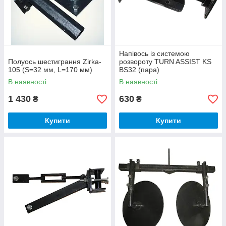
Напівось із системою
Полуось шестиграння Zirka-
розвороту TURN ASSIST KS
105 (S=32 мм, L=170 мм)
BS32 (пара)
В наявності
В наявності
1 430
630
₴
₴
Купити
Купити