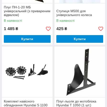
Плуг ПН-1-20 МБ
універсальний (з привареним
Ступиця М500 для
відвалом)
універсального колеса
В наявності
В наявності
1 485
425
₴
₴
Купити
Купити
Комплект навісного
Плуг-льоля до мотоблока
обладнання Hyundai S 1100
Hyundai T 1050 (1 шт.)