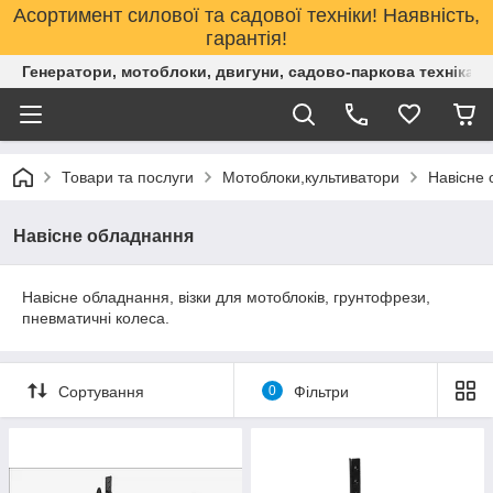
Асортимент силової та садової техніки! Наявність,
гарантія!
Генератори, мотоблоки, двигуни, садово-паркова техніка. 
Товари та послуги
Мотоблоки,культиватори
Навісне
Навісне обладнання
Навісне обладнання, візки для мотоблоків, грунтофрези,
пневматичні колеса.
Сортування
0
Фільтри