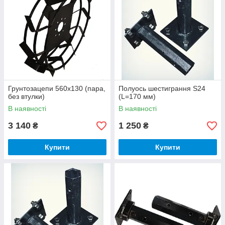
Грунтозацепи 560х130 (пара,
Полуось шестиграння S24
без втулки)
(L=170 мм)
В наявності
В наявності
3 140
1 250
₴
₴
Купити
Купити