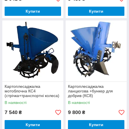
Купити
Купити
Картоплесаджалка
Картоплесаджалка
мотоблочна КС4
ланцюгова +бункер для
(стрічка+транспортні колеса)
добрив (КС8)
В наявності
В наявності
7 540
9 800
₴
₴
Купити
Купити