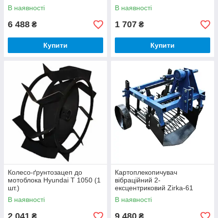
В наявності
В наявності
6 488
1 707
₴
₴
Купити
Купити
Колесо-ґрунтозацеп до
Картоплекопичувач
мотоблока Hyundai T 1050 (1
вібраційний 2-
шт.)
ексцентриковий Zirka-61
В наявності
В наявності
2 041
9 480
₴
₴