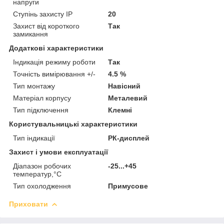
напруги
Ступінь захисту IP
20
Захист від короткого
Так
замикання
Додаткові характеристики
Індикація режиму роботи
Так
Точність вимірювання +/-
4.5 %
Тип монтажу
Навісний
Матеріал корпусу
Металевий
Тип підключення
Клемні
Користувальницькі характеристики
Тип індикації
РК-дисплей
Захист і умови експлуатації
Діапазон робочих
-25...+45
температур,°С
Тип охолодження
Примусове
Приховати