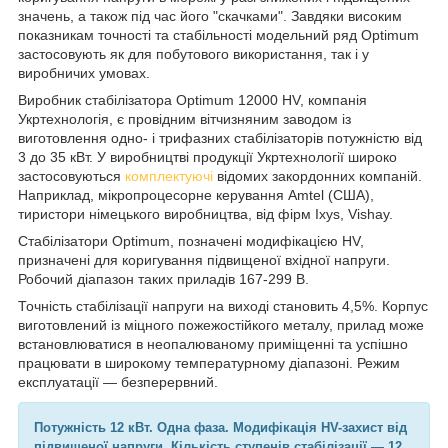
значень, а також під час його "скачками". Завдяки високим
показникам точності та стабільності модельний ряд Optimum
застосовують як для побутового використання, так і у
виробничих умовах.
Виробник стабілізатора Optimum 12000 HV, компанія
Укртехнологія, є провідним вітчизняним заводом із
виготовлення одно- і трифазних стабілізаторів потужністю від
3 до 35 кВт. У виробництві продукції Укртехнології широко
застосовуються
комплектуючі
відомих закордонних компаній.
Наприклад, мікропроцесорне керування Amtel (США),
тиристори німецького виробництва, від фірм Ixys, Vishay.
Стабілізатори Optimum, позначені модифікацією HV,
призначені для коригування підвищеної вхідної напруги.
Робочий діапазон таких приладів 167-299 В.
Точність стабілізації напруги на виході становить 4,5%. Корпус
виготовлений із міцного пожежостійкого металу, прилад може
встановлюватися в неопалюваному приміщенні та успішно
працювати в широкому температурному діапазоні. Режим
експлуатації — безперервний.
Потужність 12 кВт. Одна фаза.
Модифікація HV-захист від
підвищеної напруги
. Кількість ступенів стабілізації — 12.