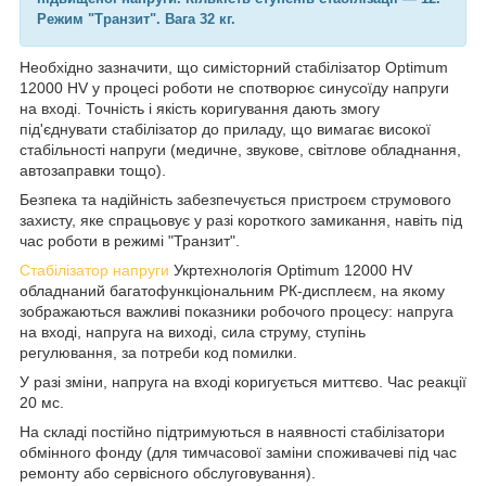
Режим "Транзит". Вага 32 кг.
Необхідно зазначити, що симісторний стабілізатор Optimum
12000 HV у процесі роботи не спотворює синусоїду напруги
на вході. Точність і якість коригування дають змогу
під'єднувати стабілізатор до приладу, що вимагає високої
стабільності напруги (медичне, звукове, світлове обладнання,
автозаправки тощо).
Безпека та надійність забезпечується пристроєм струмового
захисту, яке спрацьовує у разі короткого замикання, навіть під
час роботи в режимі "Транзит".
Стабілізатор напруги
Укртехнологія Optimum 12000 HV
обладнаний багатофункціональним РК-дисплеєм, на якому
зображаються важливі показники робочого процесу: напруга
на вході, напруга на виході, сила струму, ступінь
регулювання, за потреби код помилки.
У разі зміни, напруга на вході коригується миттєво. Час реакції
20 мс.
На складі постійно підтримуються в наявності стабілізатори
обмінного фонду (для тимчасової заміни споживачеві під час
ремонту або сервісного обслуговування).