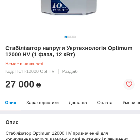
Стабілізатор напруги Укртехнологія Optimum
12000 HV (1 фаза, 12 кВт)
Немає в наявності
Код: НСН-12000 Opt HV
Роздріб
27 000
₴
Опис
Характеристики
Доставка
Оплата
Умови п
Опис
Стабілізатор Optimum 12000 HV призначений для
коригування напруги в мережі у разі знижених і підвищених