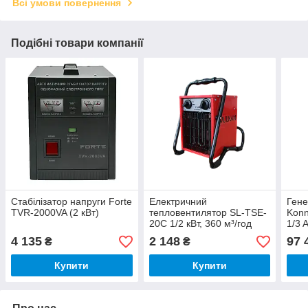
Всі умови повернення
Подібні товари компанії
Стабілізатор напруги Forte
Електричний
Гене
TVR-2000VA (2 кВт)
тепловентилятор SL-TSE-
Konn
20C 1/2 кВт, 360 м³/год
1/3 
VULKAN
4 135
2 148
97 
₴
₴
Купити
Купити