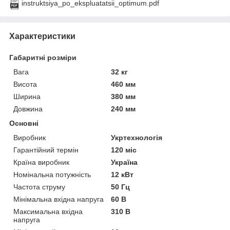
instruktsiya_po_ekspluatatsii_optimum.pdf
Характеристики
Габаритні розміри
Вага
32 кг
Висота
460 мм
Ширина
380 мм
Довжина
240 мм
Основні
Виробник
Укртехнологія
Гарантійний термін
120 міс
Країна виробник
Україна
Номінальна потужність
12 кВт
Частота струму
50 Гц
Мінімальна вхідна напруга
60 В
Максимальна вхідна
310 В
напруга