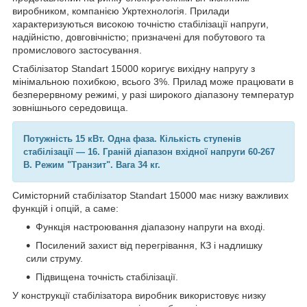
виробником, компанією Укртехнологія. Прилади
характеризуються високою точністю стабілізації напруги,
надійністю, довговічністю; призначені для побутового та
промислового застосування.
Стабілізатор Standart 15000 коригує вихідну напругу з
мінімальною похибкою, всього 3%. Прилад може працювати в
безперервному режимі, у разі широкого діапазону температур
зовнішнього середовища.
Потужність 15 кВт. Одна фаза. Кількість ступенів
стабілізації — 16. Граній діапазон вхідної напруги 60-267
В. Режим "Транзит". Вага 34 кг.
Симісторний стабілізатор Standart 15000 має низку важливих
функцій і опцій, а саме:
Функція настроювання діапазону напруги на вході.
Посилений захист від перегрівання, КЗ і надлишку
сили струму.
Підвищена точність стабілізації.
У конструкції стабілізатора виробник використовує низку