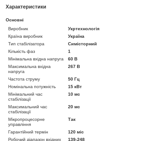
Характеристики
Основні
Виробник
Укртехнологія
Країна виробник
Україна
Тип стабілізатора
Симісторний
Кількість фаз
1
Мінімальна вхідна напруга
60 В
Максимальна вхідна
267 В
напруга
Частота струму
50 Гц
Номінальна потужність
15 кВт
Мінімальний час
10 мс
стабілізації
Максимальний час
20 мс
стабілізації
Мікропроцесорне
Так
управління
Гарантійний термін
120 міс
Робочий діапазон вхідних
139-248