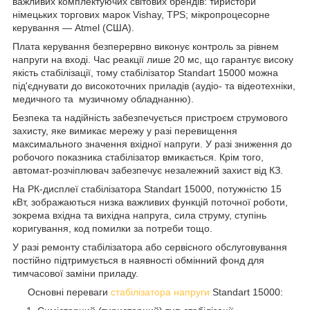
важливих комплектуючих світових брендів: тиристори
німецьких торгових марок Vishay, TPS; мікропроцесорне
керування — Atmel (США).
Плата керування безперервно виконує контроль за рівнем
напруги на вході. Час реакції лише 20 мс, що гарантує високу
якість стабілізації, тому стабілізатор Standart 15000 можна
під'єднувати до високоточних приладів (аудіо- та відеотехніки,
медичного та музичному обладнанню).
Безпека та надійність забезпечується пристроєм струмового
захисту, яке вимикає мережу у разі перевищення
максимального значення вхідної напруги. У разі зниження до
робочого показника стабілізатор вмикається. Крім того,
автомат-розчіплювач забезпечує незалежний захист від КЗ.
На РК-дисплеї стабілізатора Standart 15000, потужністю 15
кВт, зображаються низка важливих функцій поточної роботи,
зокрема вхідна та вихідна напруга, сила струму, ступінь
коригування, код помилки за потреби тощо.
У разі ремонту стабілізатора або сервісного обслуговування
постійно підтримується в наявності обмінний фонд для
тимчасової заміни приладу.
Основні переваги
стабілізатора напруги
Standart 15000: