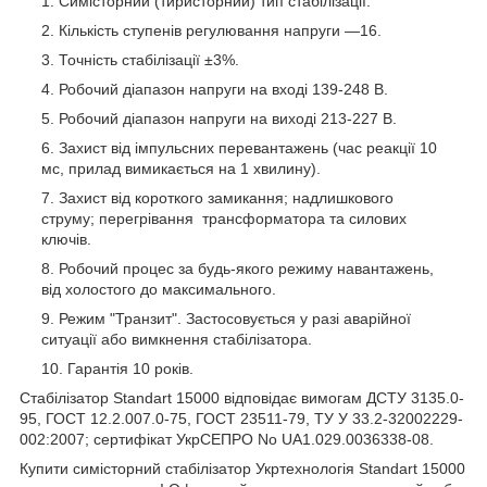
Симісторний (тиристорний) тип стабілізації.
Кількість ступенів регулювання напруги —16.
Точність стабілізації ±3%.
Робочий діапазон напруги на вході 139-248 В.
Робочий діапазон напруги на виході 213-227 В.
Захист від імпульсних перевантажень (час реакції 10
мс, прилад вимикається на 1 хвилину).
Захист від короткого замикання; надлишкового
струму; перегрівання трансформатора та силових
ключів.
Робочий процес за будь-якого режиму навантажень,
від холостого до максимального.
Режим "Транзит". Застосовується у разі аварійної
ситуації або вимкнення стабілізатора.
Гарантія 10 років.
Стабілізатор Standart 15000 відповідає вимогам ДСТУ 3135.0-
95, ГОСТ 12.2.007.0-75, ГОСТ 23511-79, ТУ У 33.2-32002229-
002:2007; сертифікат УкрСЕПРО No UA1.029.0036338-08.
Купити симісторний стабілізатор Укртехнологія Standart 15000