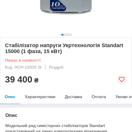
Стабілізатор напруги Укртехнологія Standart
15000 (1 фаза, 15 кВт)
Немає в наявності
Код: НСН-15000 St
Роздріб
39 400
₴
Опис
Характеристики
Доставка
Оплата
Умови п
Опис
Модельний ряд симісторних стабілізаторів Standart
представлений на ринку електротехніки вітчизняним