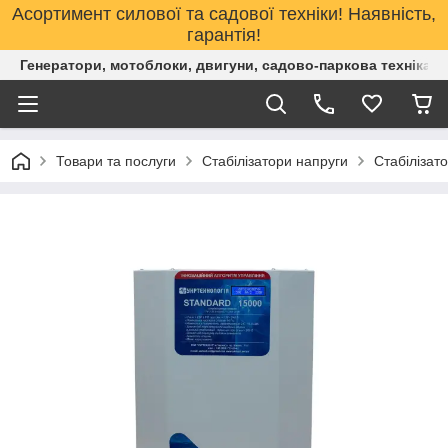
Асортимент силової та садової техніки! Наявність,
гарантія!
Генератори, мотоблоки, двигуни, садово-паркова техніка. 
Товари та послуги
Стабілізатори напруги
Стабілізато