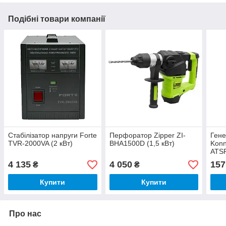
Подібні товари компанії
Стабілізатор напруги Forte
Перфоратор Zipper ZI-
Гене
TVR-2000VA (2 кВт)
BHA1500D (1,5 кВт)
Konn
ATSR
4 135
4 050
157
₴
₴
Купити
Купити
Про нас