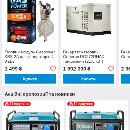
Газовий модуль Gaspower
Генератор газовий
Гене
KBS-2A для генераторів 4-
Generac RG272RNAX
Gene
8 кВт
трифазний (21,6 кВт)
1 499
1 092 000
2 0
₴
₴
Купити
Купити
Акційні пропозиції та новинки
Подарунок
Подарунок