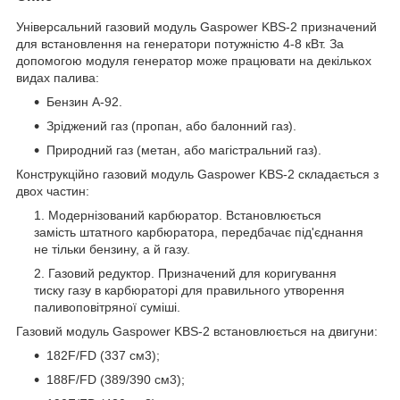
Універсальний газовий модуль Gaspower KBS-2 призначений
для встановлення на генератори потужністю 4-8 кВт. За
допомогою модуля генератор може працювати на декількох
видах палива:
Бензин А-92.
Зріджений газ (пропан, або балонний газ).
Природний газ (метан, або магістральний газ).
Конструкційно газовий модуль Gaspower KBS-2 складається з
двох частин:
Модернізований карбюратор. Встановлюється
замість штатного карбюратора, передбачає під'єднання
не тільки бензину, а й газу.
Газовий редуктор. Призначений для коригування
тиску газу в карбюраторі для правильного утворення
паливоповітряної суміші.
Газовий модуль Gaspower KBS-2 встановлюється на двигуни:
182F/FD (337 см3);
188F/FD (389/390 см3);