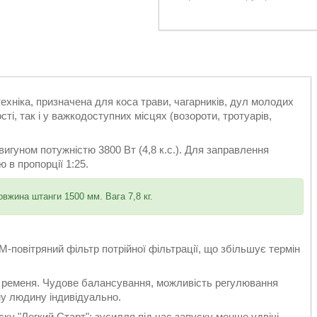
хніка, призначена для коса трави, чагарників, дул молодих
ті, так і у важкодоступних місцях (возороти, тротуарів,
гуном потужністю 3800 Вт (4,8 к.с.). Для заправлення
 в пропорції 1:25.
жина штанги 1500 мм. Вага 7,8 кг.
-повітряний фільтр потрійної фільтрації, що збільшує термін
о ременя. Чудове балансування, можливість регулювання
у людину індивідуально.
у "Легкий Старт": зусилля під час запуску менше удвічі.