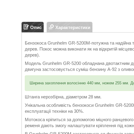
Опис
Характеристики
Бензокоса Grunhelm GR-5200M-потужна та надійна те
дерев. Покос можна виконати як на відкритій місцевос
дерев).
Модель Grunhelm GR-5200 обладнана двотактним дви
двигуна застосовується суміш бензину А-92 з оливою
Ширина захоплення волосінню 440 мм, ножем 255 мм. Дов
Штанга нерозбірна, діаметром 28 мм.
Унікальна особливість бензокоси Grunhelm GR-5200М
експлуатації техніки на 30%.
Мотокоса кріпиться за допомогою міцного ранцевог
ременя дають змогу налаштувати кріплення під кожн
В Grunhelm GR-5200М застосовується функція запуск