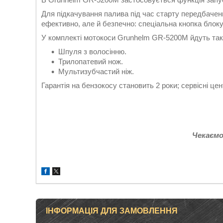
Для підкачування палива під час старту передбаче
ефективно, але й безпечно: спеціальна кнопка блоку
У комплекті мотокоси Grunhelm GR-5200M йдуть такі
Шпуля з волосінню.
Трилопатевий нож.
Мультизубчастий ніж.
Гарантія на бензокосу становить 2 роки; сервісні це
Чекаємо
ІНФОРМАЦІЯ ДЛЯ ЗАМОВЛЕННЯ