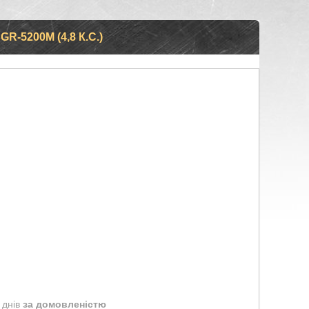
-5200M (4,8 К.С.)
 днів
за домовленістю