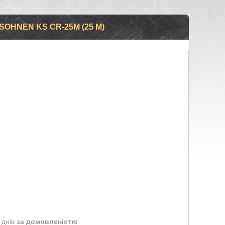
HNEN KS CR-25M (25 М)
 днів
за домовленістю