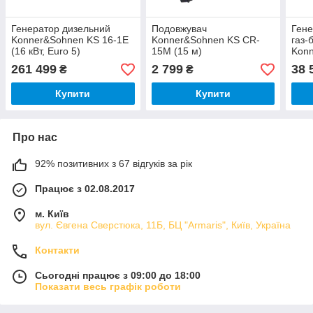
Генератор дизельний
Подовжувач
Гене
Konner&Sohnen KS 16-1E
Konner&Sohnen KS CR-
газ-
(16 кВт, Euro 5)
15M (15 м)
Konn
S (3
261 499
2 799
38 
₴
₴
Купити
Купити
Про нас
92% позитивних з 67 відгуків за рік
Працює з 02.08.2017
м. Київ
вул. Євгена Сверстюка, 11Б, БЦ "Armaris", Київ, Україна
Контакти
Сьогодні працює з 09:00 до 18:00
Показати весь графік роботи