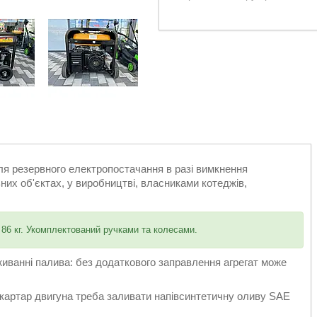
я резервного електропостачання в разі вимкнення
их об'єктах, у виробництві, власниками котеджів,
 86 кг. Укомплектований ручками та колесами.
живанні палива: без додаткового заправлення агрегат може
 картар двигуна треба заливати напівсинтетичну оливу SAE