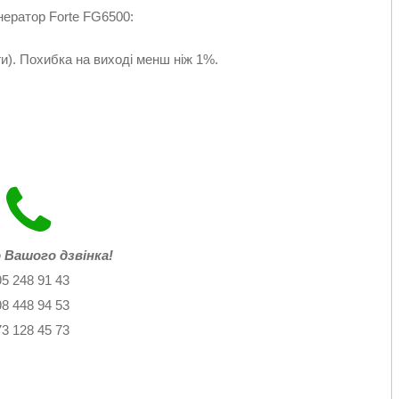
нератор Forte FG6500:
и). Похибка на виході менш ніж 1%.
 Вашого дзвінка!
95 248 91 43
98 448 94 53
73 128 45 73