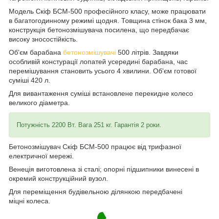
Модель Скіф БСМ-500 професійного класу, може працювати
в багатогодинному режимі щодня. Товщина стінок бака 3 мм,
конструкція бетонозмішувача посилена, що передбачає
високу зносостійкість.
Об'єм барабана
бетонозмішувачі
500 літрів. Завдяки
особливій констурації лопатей усередині барабана, час
перемішування становить усього 4 хвилини. Об'єм готової
суміші 420 л.
Для вивантаження суміші встановлене перекидне колесо
великого діаметра.
Потужність 2200 Вт. Вага 251 кг. Гарантія 2 роки.
Бетонозмішувач Скіф БСМ-500 працює від трифазної
електричної мережі.
Венеція виготовлена зі сталі; опорні підшипники винесені в
окремий конструкційний вузол.
Для переміщення будівельною ділянкою передбачені
міцні колеса.