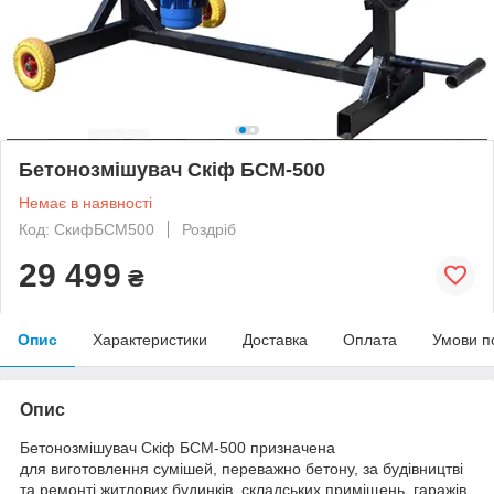
Бетонозмішувач Скіф БСМ-500
Немає в наявності
Код: СкифБСМ500
Роздріб
29 499
₴
Опис
Характеристики
Доставка
Оплата
Умови п
Опис
Бетонозмішувач Скіф БСМ-500 призначена
для виготовлення сумішей, переважно бетону, за будівництві
та ремонті житлових будинків, складських приміщень, гаражів.