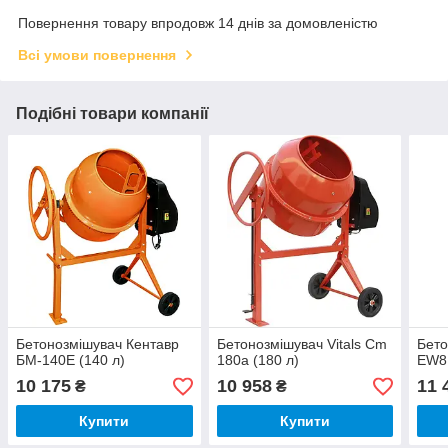
Повернення товару впродовж 14 днів за домовленістю
Всі умови повернення
Подібні товари компанії
Бетонозмішувач Кентавр
Бетонозмішувач Vitals Cm
Бето
БМ-140Е (140 л)
180a (180 л)
EW81
10 175
10 958
11 
₴
₴
Купити
Купити