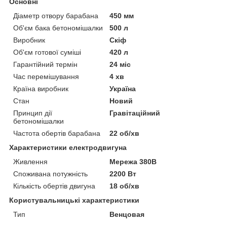
Основні
Діаметр отвору барабана
450 мм
Об'єм бака бетономішалки
500 л
Виробник
Скіф
Об'єм готової суміші
420 л
Гарантійний термін
24 міс
Час перемішування
4 хв
Країна виробник
Україна
Стан
Новий
Принцип дії
Гравітаційний
бетономішалки
Частота обертів барабана
22 об/хв
Характеристики електродвигуна
Живлення
Мережа 380В
Споживана потужність
2200 Вт
Кількість обертів двигуна
18 об/хв
Користувальницькі характеристики
Тип
Венцовая