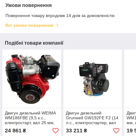
Умови повернення
Повернення товару впродовж 14 днів за домовленістю
Всі умови повернення
Подібні товари компанії
Двигун дизельний WEIMA
Двигун дизельний
Двиг
WM186FBE (9,5 к.с.,
Grunwelt GW192FE F2 (14
WM17
електростарт, вал 25 мм,
л.с., електростартер, вал
мм, 
шліц)
25 мм, шпонка)
24 861
33 211
19 
₴
₴