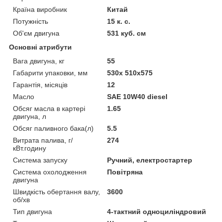
Країна виробник
Китай
Потужність
15 к. с.
Об'єм двигуна
531 куб. см
Основні атрибути
Вага двигуна, кг
55
Габарити упаковки, мм
530x 510x575
Гарантія, місяців
12
Масло
SAE 10W40 diesel
Обсяг масла в картері
1.65
двигуна, л
Обсяг паливного бака(л)
5.5
Витрата палива, г/
274
кВт.годину
Система запуску
Ручний, електростартер
Система охолодження
Повітряна
двигуна
Швидкість обертання валу,
3600
об/хв
Тип двигуна
4-тактний одноциліндровий