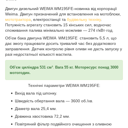
Двигун дизельний WEIMA WM195FЕ-новинка від корпорації
Weima. Двигун призначений для встановлення на мотоблоки,
мототрактора
, електростанції та
будівельну техніку
.
Потужність агрегату становить 15 кінських сил, водночас
споживання палива мінімально можливе — 274 г/кВт·год.
Об'єм бака двигуна WEIMA WM195FЕ становить 5,5 л, що
дає змогу працювати досить тривалий час без додаткового
заправлення. Датчик контролю рівня оливи не дасть запуску у
разі недостатньої кількості мастила.
Об'єм циліндра 531 см³
.
Вага 55 кг. Моторесурс понад 3000
мотогодин.
Технічні параметри WEIMA WM195FЕ:
Вихід вала під шпонку.
Швидкість обертання вала — 3600 об./хв.
Діаметр вала 25,4 мм.
Довжина хвостовика 72,2 мм.
Повітряний фільтр подвійного очищення з оливною