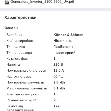
Generators_Inverter_2100-5500_UA.pdf
Характеристики
Основні
Виробник
Könner & Söhnen
Країна виробник
Німеччина
Тип палива
Газ/Бензин
Тип генератора
Інверторний
Кількість фаз
1
Напруга
230 В
Номінальна сила струму
13.5 А
Частота струму
50 Гц
Номінальна потужність
2.8 кВт
Максимальна потужність
3.1 кВт
Коефіцієнт потужності
1
Ступінь захисту IP
23
Захист від
Так
перевантаження