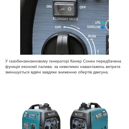
У газобензинзиновому генераторі Кенер Сонен передбачена
функція економії палива: за невеликих навантажень витрата
зменшується вдвічі завдяки зниженню обертів двигуна.