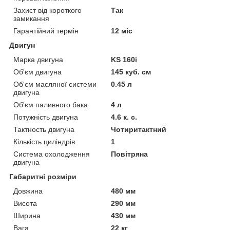
Захист від короткого
Так
замикання
Гарантійний термін
12 міс
Двигун
Марка двигуна
KS 160i
Об'єм двигуна
145 куб. см
Об'єм масляної системи
0.45 л
двигуна
Об'єм паливного бака
4 л
Потужність двигуна
4.6 к. с.
Тактность двигуна
Чотиритактний
Кількість циліндрів
1
Система охолодження
Повітряна
двигуна
Габаритні розміри
Довжина
480 мм
Висота
290 мм
Ширина
430 мм
Вага
22 кг