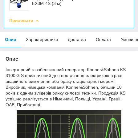
EX3M-4S (3 м)
Приховати
Опис
Характеристики
Доставка
Оплата
Умови п
Опис
Інверторний газобензиновий генератор Konner&Sohnen KS
3100iG S призначений для постачання електрикою в разі
аварійного вимкнення або браку стаціонарної мережі.
Виробник, німецька компанія Konner&Sohnen, біліший 10
років є одним з лідерів ринку силової техніки. Продукція KS
успішно реалізується в Німеччині, Польщі, Україні, Греції,
ОАЕ, Прибалтиці.