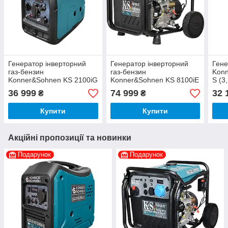
Генератор інверторний
Генератор інверторний
Гене
газ-бензин
газ-бензин
Konn
Konner&Sohnen KS 2100iG
Konner&Sohnen KS 8100iE
S (3
S (2 кВт)
G (8.5 кВт)
36 999
74 999
32 
₴
₴
Купити
Купити
Акційні пропозиції та новинки
Подарунок
Подарунок