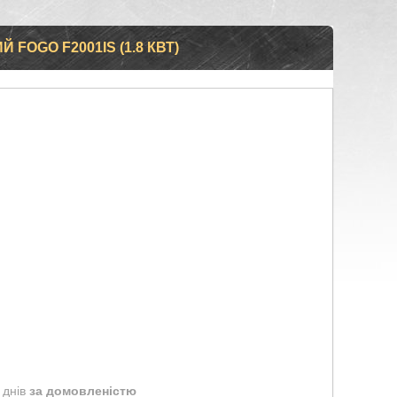
FOGO F2001IS (1.8 КВТ)
 днів
за домовленістю