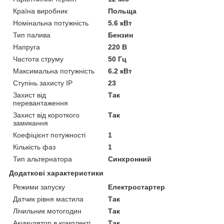
Країна виробник
Польща
Номінальна потужність
5.6 кВт
Тип палива
Бензин
Напруга
220 В
Частота струму
50 Гц
Максимальна потужність
6.2 кВт
Ступінь захисту IP
23
Захист від
Так
перевантаження
Захист від короткого
Так
замикання
Коефіцієнт потужності
1
Кількість фаз
1
Тип альтернатора
Синхронний
Додаткові характеристики
Режими запуску
Електростартер
Датчик рівня мастила
Так
Лічильник мотогодин
Так
Акумулятор в комплекті
Так