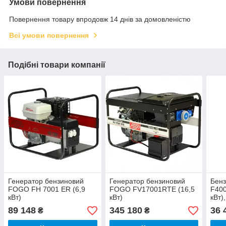
Умови повернення
Повернення товару впродовж 14 днів за домовленістю
Всі умови повернення
Подібні товари компанії
Генератор бензиновий
Генератор бензиновий
Бенз
FOGO FH 7001 ЕR (6,9
FOGO FV17001RTE (16,5
F400
кВт)
кВт)
кВт)
FO
89 148
345 180
36 
₴
₴