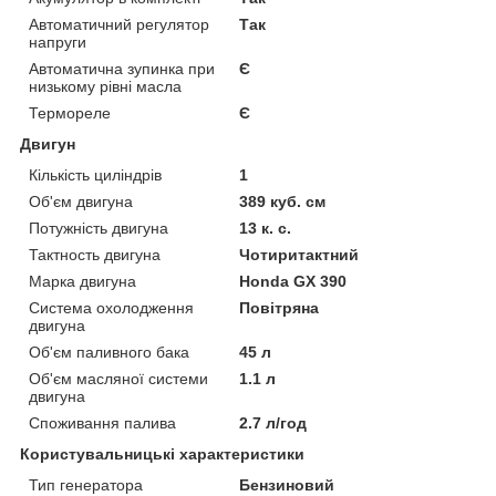
Автоматичний регулятор
Так
напруги
Автоматична зупинка при
Є
низькому рівні масла
Термореле
Є
Двигун
Кількість циліндрів
1
Об'єм двигуна
389 куб. см
Потужність двигуна
13 к. с.
Тактность двигуна
Чотиритактний
Марка двигуна
Honda GX 390
Система охолодження
Повітряна
двигуна
Об'єм паливного бака
45 л
Об'єм масляної системи
1.1 л
двигуна
Споживання палива
2.7 л/год
Користувальницькі характеристики
Тип генератора
Бензиновий