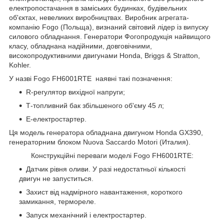
електропостачання в заміських будинках, будівельних
об'єктах, невеликих виробництвах. Виробник агрегата-
компанію Fogo (Польща), визнаний світовий лідер із випуску
силового обладнання. Генератори Фогопродукція найвищого
класу, обладнана надійними, довговічними,
високопродуктивними двигунами Honda, Briggs & Stratton,
Kohler.
У назві Fogo FH6001RTE наявні такі позначення:
R-регулятор вихідної напруги;
Т-топливний бак збільшеного об'єму 45 л;
Е-електростартер.
Ця модель генератора обладнана двигуном Honda GX390,
генераторним блоком Nuova Saccardo Motori (Италия).
Конструкційні переваги моделі Fogo FH6001RTE:
Датчик рівня оливи. У разі недостатньої кількості
двигун не запуститься.
Захист від надмірного навантаження, короткого
замикання, термореле.
Запуск механічний і електростартер.