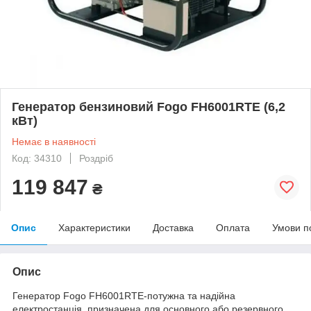
Генератор бензиновий Fogo FH6001RTE (6,2
кВт)
Немає в наявності
Код: 34310
Роздріб
119 847
₴
Опис
Характеристики
Доставка
Оплата
Умови п
Опис
Генератор Fogo FH6001RTE-потужна та надійна
електростанція, призначена для основного або резервного