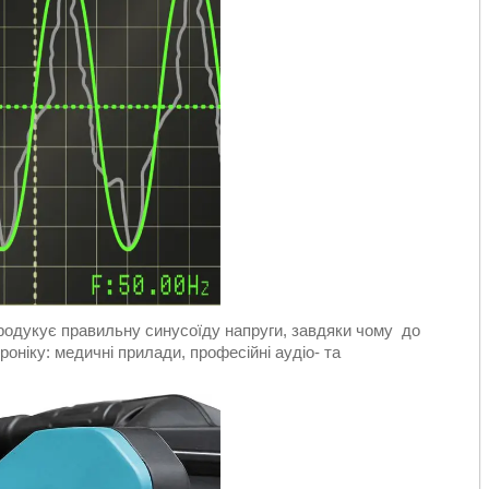
родукує правильну синусоїду напруги, завдяки чому до
оніку: медичні прилади, професійні аудіо- та