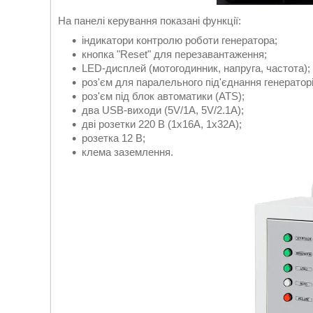
На панелі керування показані функції:
індикатори контролю роботи генератора;
кнопка "Reset" для перезавантаження;
LED-дисплей (мотогодинник, напруга, частота);
роз'єм для паралельного під'єднання генераторі
роз'єм під блок автоматики (ATS);
два USB-виходи (5V/1A, 5V/2.1A);
дві розетки 220 В (1х16А, 1х32А);
розетка 12 В;
клема заземлення.