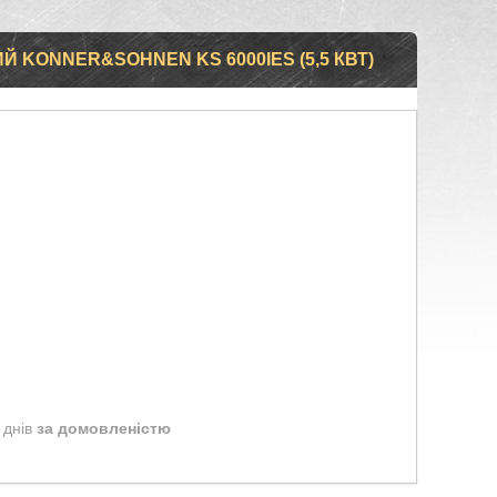
 KONNER&SOHNEN KS 6000IES (5,5 КВТ)
 днів
за домовленістю