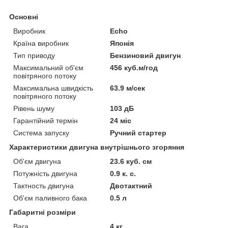
Основні
Виробник
Echo
Країна виробник
Японія
Тип приводу
Бензиновий двигун
Максимальний об'єм
456 куб.м/год
повітряного потоку
Максимальна швидкість
63.9 м/сек
повітряного потоку
Рівень шуму
103 дБ
Гарантійний термін
24 міс
Система запуску
Ручний стартер
Характеристики двигуна внутрішнього згоряння
Об'єм двигуна
23.6 куб. см
Потужність двигуна
0.9 к. с.
Тактность двигуна
Двотактний
Об'єм паливного бака
0.5 л
Габаритні розміри
Вага
4 кг