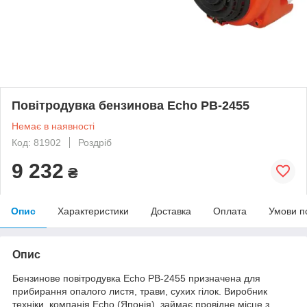
Повітродувка бензинова Echo PB-2455
Немає в наявності
Код: 81902
Роздріб
9 232
₴
Опис
Характеристики
Доставка
Оплата
Умови п
Опис
Бензинове повітродувка Echo PB-2455 призначена для
прибирання опалого листя, трави, сухих гілок. Виробник
техніки, компанія Echo (Японія), займає провідне місце з