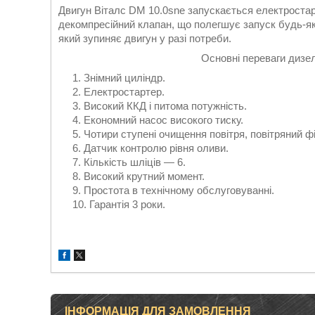
Двигун Віталс DM 10.0sne запускається електроста
декомпресійний клапан, що полегшує запуск будь-яко
який зупиняє двигун у разі потреби.
Основні переваги дизел
Знімний циліндр.
Електростартер.
Високий ККД і питома потужність.
Економний насос високого тиску.
Чотири ступені очищення повітря, повітряний ф
Датчик контролю рівня оливи.
Кількість шліців — 6.
Високий крутний момент.
Простота в технічному обслуговуванні.
Гарантія 3 роки.
ІНФОРМАЦІЯ ДЛЯ ЗАМОВЛЕННЯ