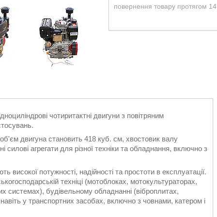
повернення товару протягом 14
дноциліндрові чотиритактні двигуни з повітряним
стосувань.
, об'єм двигуна становить 418 куб. см, хвостовик валу
 силові агрегати для різної техніки та обладнання, включно з
ь високої потужності, надійності та простоти в експлуатації.
ькогосподарській техніці (мотоблоках, мотокультураторах,
них системах), будівельному обладнанні (віброплитах,
і навіть у транспортних засобах, включно з човнами, катером і