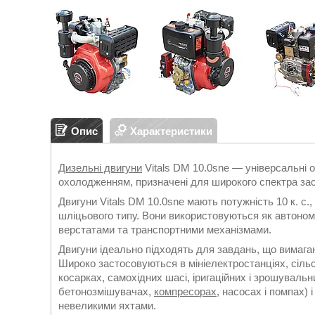
Опис
Характеристики
Дизельні двигуни
Vitals DM 10.0sne — універсальні о
охолодженням, призначені для широкого спектра за
Двигуни Vitals DM 10.0sne мають потужність 10 к. с.
шліцьового типу. Вони використовуються як автономні
верстатами та транспортними механізмами.
Двигуни ідеально підходять для завдань, що вимагают
Широко застосовуються в мініелектростанціях, сільс
косарках, самохідних шасі, іригаційних і зрошуваль
бетонозмішувачах,
компресорах
, насосах і помпах) 
невеликими яхтами.