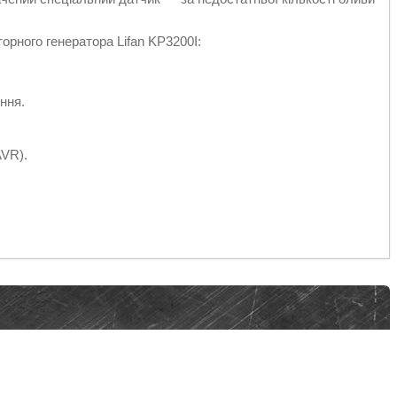
торного генератора Lifan KP3200I:
ння.
AVR).