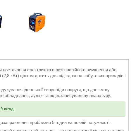
я постачання електрикою в разі аварійного вимкнення або
(2,8 кВт) цілком досить для під'єднання побутових приладів і
одукування ідеальної синусоїди напруги, що дає змогу
е обладнання, аудіо- та відеозаписувальну апаратуру.
9 л/год.
озаправляння приблизно 5 годин на повній потужності.
чений спеціальний датчик — за недостатньої кількості оливи