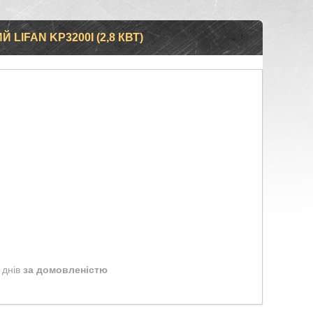
LIFAN KP3200I (2,8 КВТ)
 днів
за домовленістю