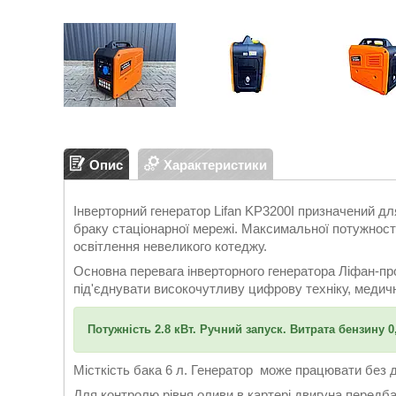
Опис
Характеристики
Інверторний генератор Lifan KP3200I призначений дл
браку стаціонарної мережі. Максимальної потужності 
освітлення невеликого котеджу.
Основна перевага інверторного генератора Ліфан-пр
під'єднувати високочутливу цифрову техніку, медичн
Потужність 2.8 кВт. Ручний запуск. Витрата бензину 0,
Місткість бака 6 л. Генератор може працювати без д
Для контролю рівня оливи в картері двигуна передба