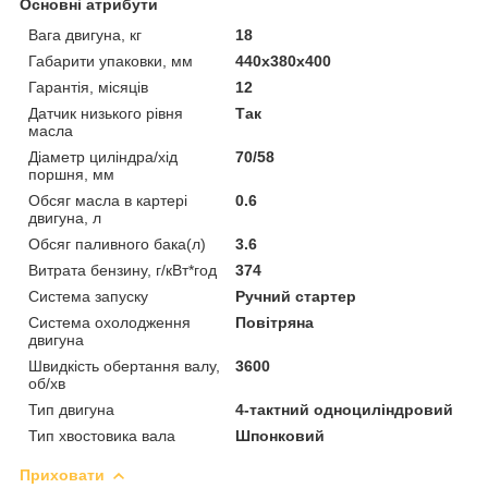
Основні атрибути
Вага двигуна, кг
18
Габарити упаковки, мм
440х380х400
Гарантія, місяців
12
Датчик низького рівня
Так
масла
Діаметр циліндра/хід
70/58
поршня, мм
Обсяг масла в картері
0.6
двигуна, л
Обсяг паливного бака(л)
3.6
Витрата бензину, г/кВт*год
374
Система запуску
Ручний стартер
Система охолодження
Повітряна
двигуна
Швидкість обертання валу,
3600
об/хв
Тип двигуна
4-тактний одноциліндровий
Тип хвостовика вала
Шпонковий
Приховати