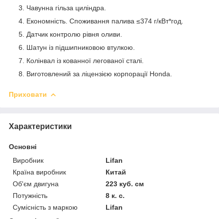
Чавунна гільза циліндра.
Економність. Споживання палива ≤374 г/кВт*год.
Датчик контролю рівня оливи.
Шатун із підшипниковою втулкою.
Колінвал із кованної легованої сталі.
Виготовлений за ліцензією корпорації Honda.
Приховати
Характеристики
Основні
Виробник
Lifan
Країна виробник
Китай
Об'єм двигуна
223 куб. см
Потужність
8 к. с.
Сумісність з маркою
Lifan