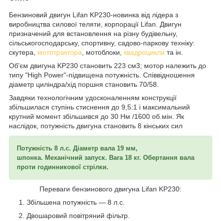
Бензиновий двигун Lifan KP230-новинка від лідера з
виробництва силової теляти, корпорації Lifan. Двигун
призначений для встановлення на різну будівельну,
сільськогосподарську, спортивну, садово-паркову техніку:
скутера,
мототрактора
, мотоблоки,
квадроцикли
та ін.
Об'єм двигуна KP230 становить 223 см3; мотор належить до
типу "High Power"-підвищена потужність. Співвідношення
діаметр циліндра/хід поршня становить 70/58.
Завдяки технологічним удосконаленням конструкції
збільшилася ступінь стиснення до 9,5:1 і максимальний
крутний момент збільшився до 30 Нм /1600 об.мін. Як
наслідок, потужність двигуна становить 8 кінських сил
Потужність 8 л.с. Діаметр вала 19 мм,
шпонка. Механічний запуск. Вага 18 кг. Обертання вала
проти годинникової стрілки.
Переваги бензинового двигуна Lifan KP230:
Збільшена потужність — 8 л.с.
Двошаровий повітряний фільтр.