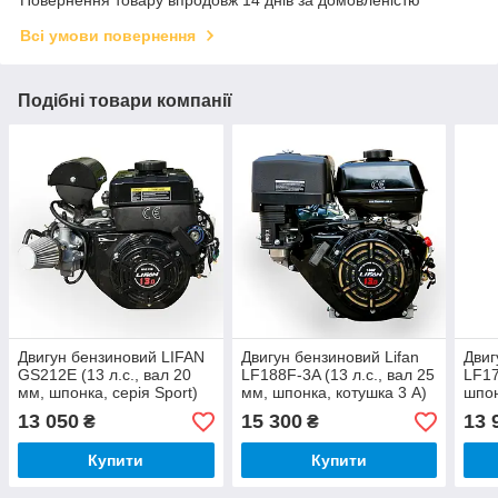
Всі умови повернення
Подібні товари компанії
Двигун бензиновий LIFAN
Двигун бензиновий Lifan
Двиг
GS212E (13 л.с., вал 20
LF188F-3A (13 л.с., вал 25
LF17
мм, шпонка, серія Sport)
мм, шпонка, котушка 3 А)
шпо
13 050
15 300
13 
₴
₴
Купити
Купити