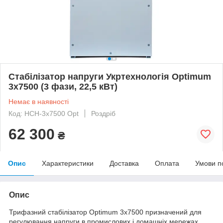
Стабілізатор напруги Укртехнологія Optimum
3х7500 (3 фази, 22,5 кВт)
Немає в наявності
Код: НСН-3х7500 Opt
Роздріб
62 300
₴
Опис
Характеристики
Доставка
Оплата
Умови п
Опис
Трифазний стабілізатор Optimum 3х7500 призначений для
регулювання напруги в промислових і домашніх мережах