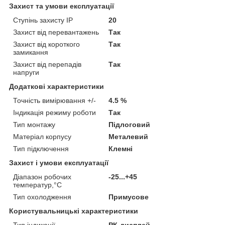
Захист та умови експлуатації
Ступінь захисту IP
20
Захист від перевантажень
Так
Захист від короткого
Так
замикання
Захист від перепадів
Так
напруги
Додаткові характеристики
Точність вимірювання +/-
4.5 %
Індикація режиму роботи
Так
Тип монтажу
Підлоговий
Матеріал корпусу
Металевий
Тип підключення
Клемні
Захист і умови експлуатації
Діапазон робочих
-25...+45
температур,°С
Тип охолодження
Примусове
Користувальницькі характеристики
Тип індикації
РК-дисплей