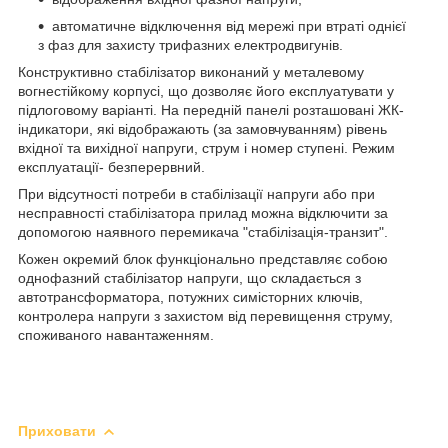
автоматичне відключення від мережі при втраті однієї
з фаз для захисту трифазних електродвигунів.
Конструктивно стабілізатор виконаний у металевому
вогнестійкому корпусі, що дозволяє його експлуатувати у
підлоговому варіанті. На передній панелі розташовані ЖК-
індикатори, які відображають (за замовчуванням) рівень
вхідної та вихідної напруги, струм і номер ступені. Режим
експлуатації- безперервний.
При відсутності потреби в стабілізації напруги або при
несправності стабілізатора прилад можна відключити за
допомогою наявного перемикача "стабілізація-транзит".
Кожен окремий блок функціонально представляє собою
однофазний стабілізатор напруги, що складається з
автотрансформатора, потужних симісторних ключів,
контролера напруги з захистом від перевищення струму,
споживаного навантаженням.
Приховати