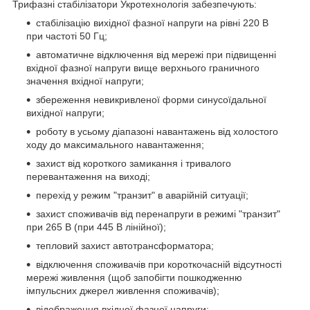
Трифазні стабілізатори Укротехнологія забезпечують:
стабілізацію вихідної фазної напруги на рівні 220 В
при частоті 50 Гц;
автоматичне відключення від мережі при підвищенні
вхідної фазної напруги вище верхнього граничного
значення вхідної напруги;
збереження невикривленої форми синусоїдальної
вихідної напруги;
роботу в усьому діапазоні навантажень від холостого
ходу до максимального навантаження;
захист від короткого замикання і тривалого
перевантаження на виході;
перехід у режим "транзит" в аварійній ситуації;
захист споживачів від перенапруги в режимі "транзит"
при 265 В (при 445 В лінійної);
тепловий захист автотрансформатора;
відключення споживачів при короткочасній відсутності
мережі живлення (щоб запобігти пошкодженню
імпульсних джерел живлення споживачів);
відображення вхідної фазної напруги;