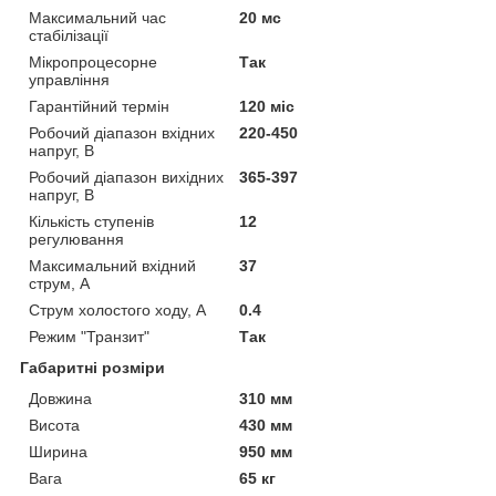
Максимальний час
20 мс
стабілізації
Мікропроцесорне
Так
управління
Гарантійний термін
120 міс
Робочий діапазон вхідних
220-450
напруг, В
Робочий діапазон вихідних
365-397
напруг, В
Кількість ступенів
12
регулювання
Максимальний вхідний
37
струм, А
Струм холостого ходу, А
0.4
Режим "Транзит"
Так
Габаритні розміри
Довжина
310 мм
Висота
430 мм
Ширина
950 мм
Вага
65 кг