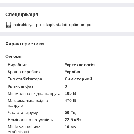
Специфікація
instruktsiya_po_ekspluatatsii_optimum.pdf
Характеристики
Основні
Виробник
Укртехнологія
Країна виробник
Україна
Тип стабілізатора
Симісторний
Кількість фаз
3
Мінімальна вхідна напруга
105 В
Максимальна вхідна
470 В
напруга
Частота струму
50 Гц
Номінальна потужність
22.5 кВт
Мінімальний час
10 мс
стабілізації