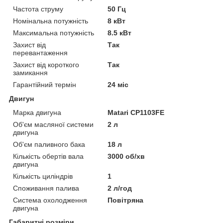
Частота струму
50 Гц
Номінальна потужність
8 кВт
Максимальна потужність
8.5 кВт
Захист від
Так
перевантаження
Захист від короткого
Так
замикання
Гарантійний термін
24 міс
Двигун
Марка двигуна
Matari CP1103FE
Об'єм масляної системи
2 л
двигуна
Об'єм паливного бака
18 л
Кількість обертів вала
3000 об/хв
двигуна
Кількість циліндрів
1
Споживання палива
2 л/год
Система охолодження
Повітряна
двигуна
Габаритні розміри