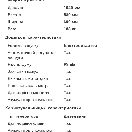
Довжина
1040 мм
Висота
580 мм
Ширина
690 мм
Вага
188 кг
Додаткові характеристики
Режими запуску
Електростартер
Автоматичний регулятор
Так
напруги
Рівень шуму
65 дБ
Захисний кожух
Так
Лічильник мотогодин
Так
Наявність вольтметра
Так
Датчик рівня мастила
Так
Акумулятор в комплекті
Так
Користувальницькі характеристики
Тип генератора
Дизельний
Датчик рівня оливи
Так
Акумулятор у комплекті
Так