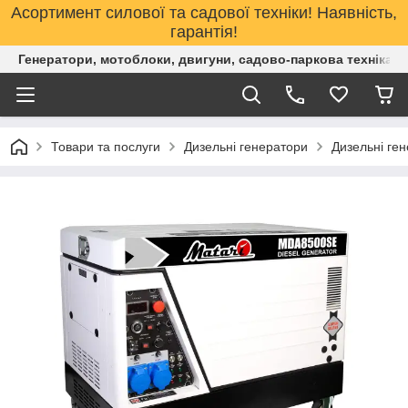
Асортимент силової та садової техніки! Наявність,
гарантія!
Генератори, мотоблоки, двигуни, садово-паркова техніка. 
Товари та послуги
Дизельні генератори
Дизельні ген