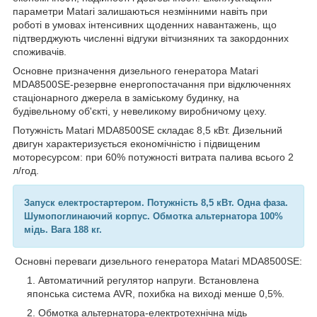
параметри Matari залишаються незмінними навіть при
роботі в умовах інтенсивних щоденних навантажень, що
підтверджують численні відгуки вітчизняних та закордонних
споживачів.
Основне призначення дизельного генератора Matari
MDA8500SE-резервне енергопостачання при відключеннях
стаціонарного джерела в заміському будинку, на
будівельному об'єкті, у невеликому виробничому цеху.
Потужність Matari MDA8500SE складає 8,5 кВт. Дизельний
двигун характеризується економічністю і підвищеним
моторесурсом: при 60% потужності витрата палива всього 2
л/год.
Запуск електростартером. Потужність 8,5 кВт. Одна фаза.
Шумопоглинаючий корпус. Обмотка альтернатора 100%
мідь. Вага 188 кг.
Основні переваги дизельного генератора Matari MDA8500SE:
Автоматичний регулятор напруги. Встановлена
японська система AVR, похибка на виході менше 0,5%.
Обмотка альтернатора-електротехнічна мідь