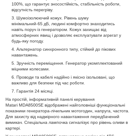
100%, що гарантує зносостійкість, стабільність роботи,
відсутність перегріву.
Шумоізолюючий кожух. Рівень шуму
мінімальний-65 дБ, людині комфортно знаходитись
навіть поруч із генератором. Кожух захищає від
атмосферних явищ і дозволяє експлуатувати агрегат у
будь-яку погоду.
Альтернатор синхронного типу, стійкий до пікових
навантажень.
Зручність переміщення. Генератор укомплектований
міцними колесами.
Проводи та кабелі надійно і якісно ізольовані, що
важливо для безпеки під час роботи.
Гарантія 24 місяці.
На простій, інформативній панелі керування
Matari MDA8500SE відображені найголовніші функціональні
показники генератора-лічильник мотогодин, напруга, частота.
Для захисту від надмірного навантаження передбачений
вимикач. Спеціальна лампочка сигналізує про рівень оливи в
картері.