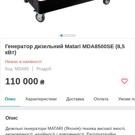
Генератор дизельний Matari MDA8500SE (8,5
кВт)
Немає в наявності
Код: MDA85
Роздріб
110 000
₴
Опис
Характеристики
Доставка
Оплата
Умови п
Опис
Дизельні генератори MATARI (Японія)-техніка високої якості,
економічності, надійності і довговічності. Експлуатаційні