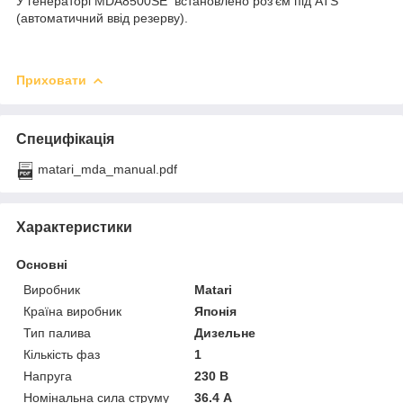
У генераторі MDA8500SE встановлено роз'єм під ATS
(автоматичний ввід резерву).
Приховати
Специфікація
matari_mda_manual.pdf
Характеристики
Основні
Виробник
Matari
Країна виробник
Японія
Тип палива
Дизельне
Кількість фаз
1
Напруга
230 В
Номінальна сила струму
36.4 А