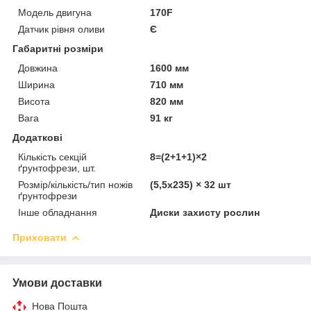
Модель двигуна
170F
Датчик рівня оливи
Є
Габаритні розміри
Довжина
1600 мм
Ширина
710 мм
Висота
820 мм
Вага
91 кг
Додаткові
Кількість секцій
8=(2+1+1)×2
ґрунтофрези, шт.
Розмір/кількість/тип ножів
(5,5х235) × 32 шт
ґрунтофрези
Інше обладнання
Диски захисту рослин
Приховати
Умови доставки
Нова Пошта