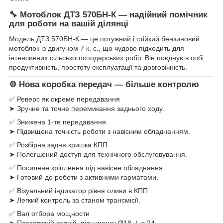
🔧 Мотоблок ДТЗ 570БН-К — надійний помічник
для роботи на вашій ділянці
Модель ДТЗ 570БН-К — це потужний і стійкий бензиновий
мотоблок із двигуном 7 к. с., що чудово підходить для
інтенсивних сільськогосподарських робіт. Він поєднує в собі
продуктивність, простоту експлуатації та довговічність.
⚙️ Нова коробка передач — більше контролю
✅ Реверс як окреме передавання
➤ Зручне та точне перемикання заднього ходу.
✅ Знижена 1-те передавання
➤ Підвищена точність роботи з навісним обладнанням.
✅ Розбірна задня кришка КПП
➤ Полегшений доступ для технічного обслуговування.
✅ Посилене кріплення під навісне обладнання
➤ Готовий до роботи з активними гарматами.
✅ Візуальний індикатор рівня оливи в КПП
➤ Легкий контроль за станом трансмісії.
✅ Вал отбора мощности