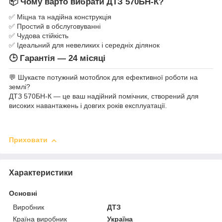
📦
Чому варто вибрати ДТЗ 570БН-К?
✅ Міцна та надійна конструкція
✅ Простий в обслуговуванні
✅ Чудова стійкість
✅ Ідеальний для невеликих і середніх ділянок
🕒 Гарантія — 24 місяці
💬 Шукаєте потужний мотоблок для ефективної роботи на
землі?
ДТЗ 570БН-К — це ваш надійний помічник, створений для
високих навантажень і довгих років експлуатації.
Приховати
Характеристики
Основні
Виробник
ДТЗ
Країна виробник
Україна