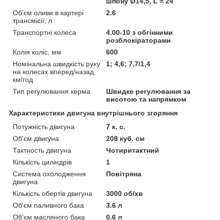
шпону Ø14,5, L = 24
Об'єм оливи в картері
2.6
трансмісії, л
Транспортні колеса
4.00-10 з обгінними
розблокіраторами
Колія коліс, мм
600
Номінальна швидкість руху
1; 4,6; 7,7/1,4
на колесах вперед/назад,
км/год
Тип регулювання керма
Швидке регулювання за
висотою та напрямком
Характеристики двигуна внутрішнього згоряння
Потужність двигуна
7 к. с.
Об'єм двигуна
208 куб. см
Тактность двигуна
Чотиритактний
Кількість циліндрів
1
Система охолодження
Повітряна
двигуна
Кількість обертів двигуна
3000 об/хв
Об'єм паливного бака
3.6 л
Об'єм масляного бака
0.6 л