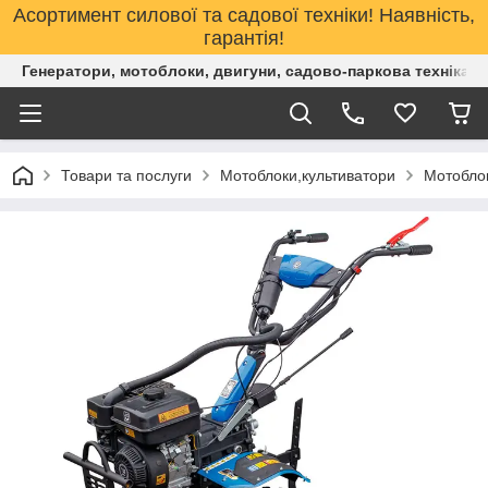
Асортимент силової та садової техніки! Наявність,
гарантія!
Генератори, мотоблоки, двигуни, садово-паркова техніка. 
Товари та послуги
Мотоблоки,культиватори
Мотоблок