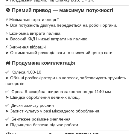
➤ Поздовжній задній, під шпанку Ø18, L = 24.
🔄 Прямий привод — максимум потужності
⚡ Мінімальні втрати енергії
➤ Вся потужність двигуна передається на робочі органи.
⚡ Економна витрата палива
➤ Високий ККД і низькі витрати на паливо.
⚡ Зниження вібрацій
➤ Оптимальний розподіл ваги та знижений центр ваги.
🚜 Продумана комплектація
✅ Колеса 4.00-10
➤ Обгінні розблокіратори на колесах, забезпечують зручність
поворотів.
✅ Фреза 8-секційна, ширина захоплення до 1140 мм
➤ Швидке оброблення великих площ.
✅ Диски захисту рослин
➤ Захист культур у разі міжрядного оброблення.
✅ Бентежне розімкне зчеплення
➤ Підвищена безпека під час роботи.