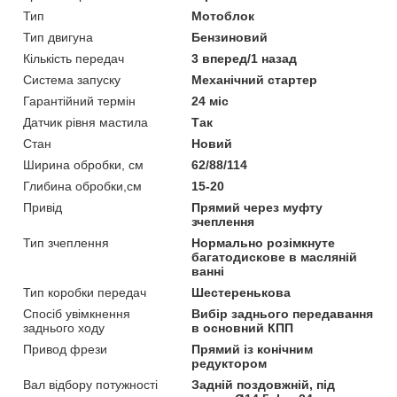
Тип
Мотоблок
Тип двигуна
Бензиновий
Кількість передач
3 вперед/1 назад
Система запуску
Механічний стартер
Гарантійний термін
24 міс
Датчик рівня мастила
Так
Стан
Новий
Ширина обробки, см
62/88/114
Глибина обробки,см
15-20
Привід
Прямий через муфту
зчеплення
Тип зчеплення
Нормально розімкнуте
багатодискове в масляній
ванні
Тип коробки передач
Шестеренькова
Спосіб увімкнення
Вибір заднього передавання
заднього ходу
в основний КПП
Привод фрези
Прямий із конічним
редуктором
Вал відбору потужності
Задній поздовжній, під