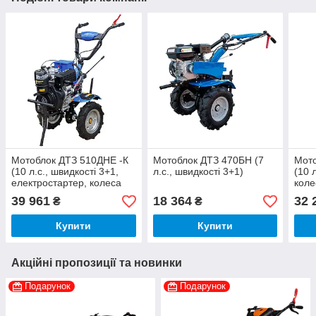
Мотоблок ДТЗ 510ДНЕ -К
Мотоблок ДТЗ 470БН (7
Мото
(10 л.с., швидкості 3+1,
л.с., швидкості 3+1)
(10 
електростартер, колеса
коле
4.00-10)
39 961
18 364
32 
₴
₴
Купити
Купити
Акційні пропозиції та новинки
Подарунок
Подарунок