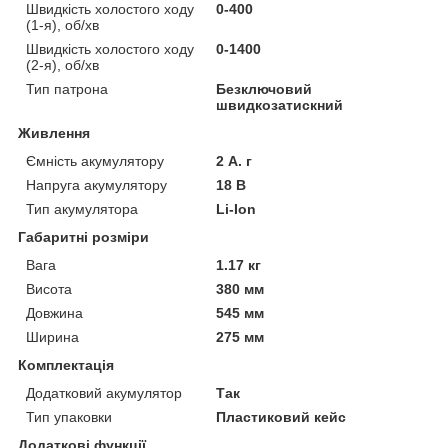
Швидкість холостого ходу
0-400
(1-я), об/хв
Швидкість холостого ходу
0-1400
(2-я), об/хв
Тип патрона
Безключовий
швидкозатискний
Живлення
Ємність акумулятору
2 А. г
Напруга акумулятору
18 В
Тип акумулятора
Li-Ion
Габаритні розміри
Вага
1.17 кг
Висота
380 мм
Довжина
545 мм
Ширина
275 мм
Комплектація
Додатковий акумулятор
Так
Тип упаковки
Пластиковий кейс
Додаткові функції