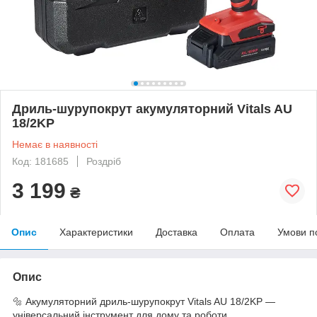
Дриль-шурупокрут акумуляторний Vitals AU
18/2KP
Немає в наявності
Код: 181685
Роздріб
3 199
₴
Опис
Характеристики
Доставка
Оплата
Умови п
Опис
🔩 Акумуляторний дриль-шурупокрут Vitals AU 18/2KP —
універсальний інструмент для дому та роботи