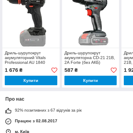
Дриль-шурупокрут
Дриль-шурупокрут
Дрил
акумуляторний Vitals
акумуляторна CD-21 21В,
акум
Professional AU 1840
2А Fоrte (без АКБ)
21В,
BSQC SmartLine+
1 676
587
1 9
₴
₴
Купити
Купити
Про нас
92% позитивних з 67 відгуків за рік
Працює з 02.08.2017
м. Київ