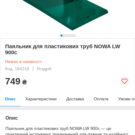
Паяльник для пластикових труб NOWA LW
900c
Немає в наявності
Код: 184218
Роздріб
749
₴
Опис
Характеристики
Доставка
Оплата
Умови п
Опис
Паяльник для пластикових труб NOWA LW 900c — це
практичний інструмент, призначений для паяння та надійного