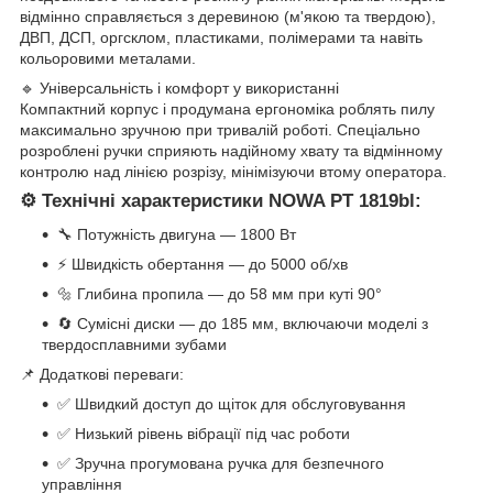
відмінно справляється з деревиною (м'якою та твердою),
ДВП, ДСП, оргсклом, пластиками, полімерами та навіть
кольоровими металами.
🔹 Універсальність і комфорт у використанні
Компактний корпус і продумана ергономіка роблять пилу
максимально зручною при тривалій роботі. Спеціально
розроблені ручки сприяють надійному хвату та відмінному
контролю над лінією розрізу, мінімізуючи втому оператора.
⚙️ Технічні характеристики NOWA PT 1819bl:
🔧 Потужність двигуна — 1800 Вт
⚡ Швидкість обертання — до 5000 об/хв
🔩 Глибина пропила — до 58 мм при куті 90°
🔄 Сумісні диски — до 185 мм, включаючи моделі з
твердосплавними зубами
📌 Додаткові переваги:
✅ Швидкий доступ до щіток для обслуговування
✅ Низький рівень вібрації під час роботи
✅ Зручна прогумована ручка для безпечного
управління