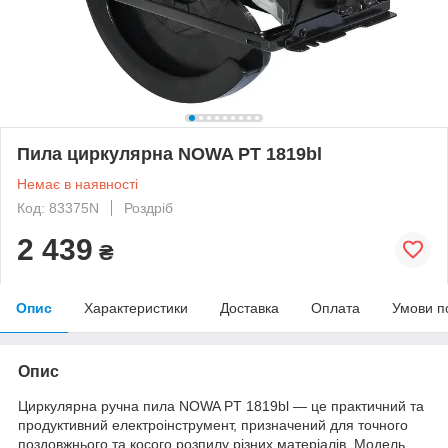
Пила циркулярна NOWA PT 1819bl
Немає в наявності
Код: 83375N
Роздріб
2 439
₴
Опис
Характеристики
Доставка
Оплата
Умови п
Опис
Циркулярна ручна пила NOWA PT 1819bl — це практичний та
продуктивний електроінструмент, призначений для точного
поздовжнього та косого розпилу різних матеріалів. Модель