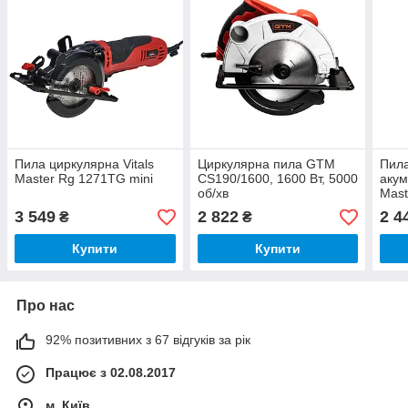
Пила циркулярна Vitals
Циркулярна пила GTM
Пила
Master Rg 1271TG mini
CS190/1600, 1600 Вт, 5000
акум
об/хв
Mast
Smar
3 549
2 822
2 4
₴
₴
Купити
Купити
Про нас
92% позитивних з 67 відгуків за рік
Працює з 02.08.2017
м. Київ