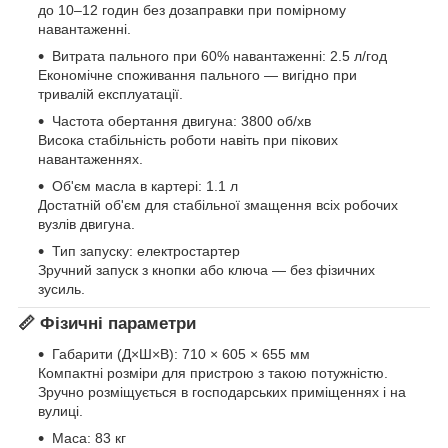
до 10–12 годин без дозаправки при помірному
навантаженні.
Витрата пального при 60% навантаженні: 2.5 л/год
Економічне споживання пального — вигідно при
тривалій експлуатації.
Частота обертання двигуна: 3800 об/хв
Висока стабільність роботи навіть при пікових
навантаженнях.
Об'єм масла в картері: 1.1 л
Достатній об'єм для стабільної змащення всіх робочих
вузлів двигуна.
Тип запуску: електростартер
Зручний запуск з кнопки або ключа — без фізичних
зусиль.
📏 Фізичні параметри
Габарити (Д×Ш×В): 710 × 605 × 655 мм
Компактні розміри для пристрою з такою потужністю.
Зручно розміщується в господарських приміщеннях і на
вулиці.
Маса: 83 кг