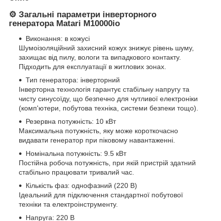
⚙️ Загальні параметри інверторного
генератора Matari M10000io
Виконання: в кожусі
Шумоізоляційний захисний кожух знижує рівень шуму,
захищає від пилу, вологи та випадкового контакту.
Підходить для експлуатації в житлових зонах.
Тип генератора: інверторний
Інверторна технологія гарантує стабільну напругу та
чисту синусоїду, що безпечно для чутливої електроніки
(комп'ютери, побутова техніка, системи безпеки тощо).
Резервна потужність: 10 кВт
Максимальна потужність, яку може короткочасно
видавати генератор при піковому навантаженні.
Номінальна потужність: 9.5 кВт
Постійна робоча потужність, при якій пристрій здатний
стабільно працювати тривалий час.
Кількість фаз: однофазний (220 В)
Ідеальний для підключення стандартної побутової
техніки та електроінструменту.
Напруга: 220 В