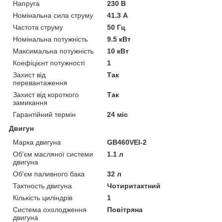
Напруга
230 В
Номінальна сила струму
41.3 А
Частота струму
50 Гц
Номінальна потужність
9.5 кВт
Максимальна потужність
10 кВт
Коефіцієнт потужності
1
Захист від
Так
перевантаження
Захист від короткого
Так
замикання
Гарантійний термін
24 міс
Двигун
Марка двигуна
GB460VEI-2
Об'єм масляної системи
1.1 л
двигуна
Об'єм паливного бака
32 л
Тактность двигуна
Чотиритактний
Кількість циліндрів
1
Система охолодження
Повітряна
двигуна