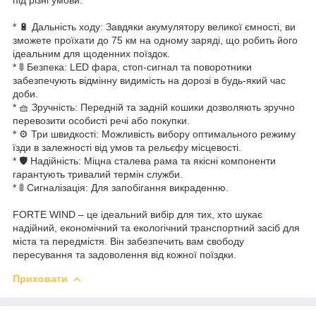
* 🔋 Дальність ходу: Завдяки акумулятору великої ємності, ви
зможете проїхати до 75 км на одному заряді, що робить його
ідеальним для щоденних поїздок.
* 🚦 Безпека: LED фара, стоп-сигнал та поворотники
забезпечують відмінну видимість на дорозі в будь-який час
доби.
* 🧺 Зручність: Передній та задній кошики дозволяють зручно
перевозити особисті речі або покупки.
* ⚙️ Три швидкості: Можливість вибору оптимального режиму
їзди в залежності від умов та рельєфу місцевості.
* 🛡️ Надійність: Міцна сталева рама та якісні компоненти
гарантують тривалий термін служби.
* 🚦 Сигналізація: Для запобігання викраденню.
FORTE WIND – це ідеальний вибір для тих, хто шукає
надійний, економічний та екологічний транспортний засіб для
міста та передмістя. Він забезпечить вам свободу
пересування та задоволення від кожної поїздки.
Приховати