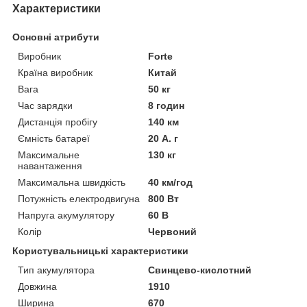
Характеристики
Основні атрибути
Виробник
Forte
Країна виробник
Китай
Вага
50 кг
Час зарядки
8 годин
Дистанція пробігу
140 км
Ємність батареї
20 А. г
Максимальне
130 кг
навантаження
Максимальна швидкість
40 км/год
Потужність електродвигуна
800 Вт
Напруга акумулятору
60 В
Колір
Червоний
Користувальницькі характеристики
Тип акумулятора
Свинцево-кислотний
Довжина
1910
Ширина
670