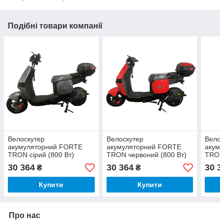
Подібні товари компанії
Велоскутер
Велоскутер
Вело
акумуляторний FORTE
акумуляторний FORTE
аку
TRON сірий (800 Вт)
TRON червоний (800 Вт)
TRON
30 364
30 364
30 
₴
₴
Купити
Купити
Про нас