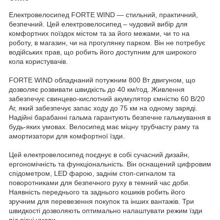
Електровелосипед FORTE WIND — стильний, практичний,
безпечний. Цей електровелосипед – чудовий вибір для
комфортних поїздок містом та за його межами, чи то на
роботу, в магазин, чи на прогулянку парком. Він не потребує
водійських прав, що робить його доступним для широкого
кола користувачів.
FORTE WIND обладнаний потужним 800 Вт двигуном, що
дозволяє розвивати швидкість до 40 км/год. Живлення
забезпечує свинцево-кислотний акумулятор ємністю 60 В/20
Аг, який забезпечує запас ходу до 75 км на одному заряді.
Надійні барабанні гальма гарантують безпечне гальмування в
будь-яких умовах. Велосипед має міцну трубчасту раму та
амортизатори для комфортної їзди.
Цей електровелосипед поєднує в собі сучасний дизайн,
ергономічність та функціональність. Він оснащений цифровим
спідометром, LED фарою, заднім стоп-сигналом та
поворотниками для безпечного руху в темний час доби.
Наявність переднього та заднього кошиків робить його
зручним для перевезення покупок та інших вантажів. Три
швидкості дозволяють оптимально налаштувати режим їзди
під різні умови.