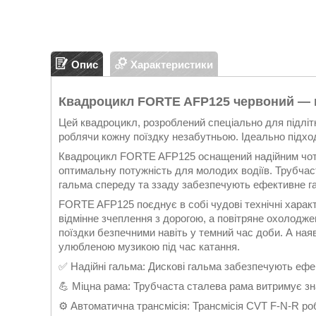
Опис
Характеристики
Квадроцикл FORTE AFP125 червоний — ш
Цей квадроцикл, розроблений спеціально для підліткі
роблячи кожну поїздку незабутньою. Ідеально підхо
Квадроцикл FORTE AFP125 оснащений надійним чоти
оптимальну потужність для молодих водіїв. Трубчаста
гальма спереду та ззаду забезпечують ефективне г
FORTE AFP125 поєднує в собі чудові технічні харак
відмінне зчеплення з дорогою, а повітряне охолодже
поїздки безпечними навіть у темний час доби. А на
улюбленою музикою під час катання.
✅ Надійні гальма: Дискові гальма забезпечують ефе
💪 Міцна рама: Трубчаста сталева рама витримує зн
⚙️ Автоматична трансмісія: Трансмісія CVT F-N-R 