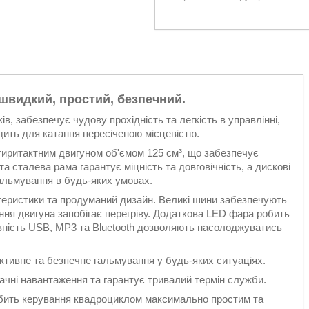
видкий, простий, безпечний.
в, забезпечує чудову прохідність та легкість в управлінні,
дить для катання пересіченою місцевістю.
ритактним двигуном об'ємом 125 см³, що забезпечує
 сталева рама гарантує міцність та довговічність, а дискові
альмування в будь-яких умовах.
теристики та продуманий дизайн. Великі шини забезпечують
ння двигуна запобігає перегріву. Додаткова LED фара робить
явність USB, MP3 та Bluetooth дозволяють насолоджуватись
ктивне та безпечне гальмування у будь-яких ситуаціях.
ачні навантаження та гарантує тривалий термін служби.
робить керування квадроциклом максимально простим та