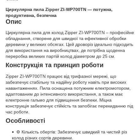
Циркулярна пила Zipper ZI-WP700TN — потужна,
продуктивна, безпечна
Опис
Циркулярна пила для колод Zipper ZI-WP700TN – професійне
обладнання, створене для швидкої та ефективної обробки
деревини у великих обсягах. Цей дроворіз ідеально підходить
для використання на виробництвах, де потрібна щоденна
переробка великих партій колод діаметром до 25 см.
Конструкція та принцип роботи
Zipper ZI-WP700TN працює від трифазної мережі, що
забезпечує стабільну та надійну роботу навіть при високих
навантаженнях. Пила оснащена потужним електромотором,
адаптованим до інтенсивного використання, а також має
електронне гальмо для підвищення безпеки. Міцна
конструкція забезпечує стійкість та запобігає перекиданню під
час роботи.
Особливості
⚙️ Кількість обертів: Забезпечує швидкий та чистий різ
колод різних сортів деревини.