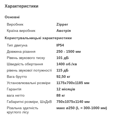
Характеристики
Основні
Виробник
Zipper
Країна виробник
Австрія
Користувальницькі характеристики
Тип двигуна
IP54
Довжина різання
250 - 1500 мм
Рівень звукового тиску
101 дБ
Швидкість обертання
1400 об./хв
рівень звукової потужності
115 дБ
Вага брутто
92,50 кг
Установлювальні розміри
1175x700x1185 мм
Гарантія
12 місяців
вага нетто
88 кг
Габаритні розміри, ШхДхВ
750х1075х1140 мм
Різальна здатність
макс ø250 (L = 300-1000 мм)
круглого лісу