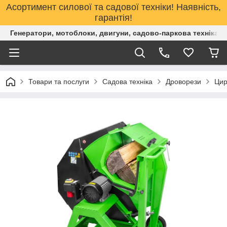
Асортимент силової та садової техніки! Наявність,
гарантія!
Генератори, мотоблоки, двигуни, садово-паркова техніка. 
Товари та послуги
Садова техніка
Дроворези
Цир