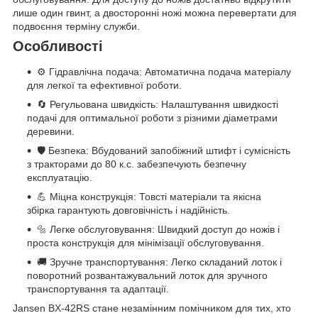
лише один гвинт, а двосторонні ножі можна перевертати для
подвоєння терміну служби.
Особливості
⚙️ Гідравлічна подача: Автоматична подача матеріалу
для легкої та ефективної роботи.
🔄 Регульована швидкість: Налаштування швидкості
подачі для оптимальної роботи з різними діаметрами
деревини.
🛡️ Безпека: Вбудований запобіжний штифт і сумісність
з тракторами до 80 к.с. забезпечують безпечну
експлуатацію.
💪 Міцна конструкція: Товсті матеріали та якісна
збірка гарантують довговічність і надійність.
🔩 Легке обслуговування: Швидкий доступ до ножів і
проста конструкція для мінімізації обслуговування.
🚚 Зручне транспортування: Легко складаний лоток і
поворотний розвантажувальний лоток для зручного
транспортування та адаптації.
Jansen BX-42RS стане незамінним помічником для тих, хто