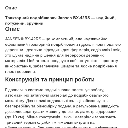
Опис
Тракторний подрібнювач Jansen BX-42RS — надійний,
потужний, зручний
Опис
JANSEN® BX-42RS – це компактний, але надзвичайно
ефективний тракторний подрібнювач з гідравлічною подачею
деревини. Ідеально підходить для фермерів, садівників і всіх,
хто шукає надійне рішення для переробки деревних
матеріалів. Цей агрегат поєднує в собі потужність і простоту
використання, забезпечуючи швидке та якісне подрібнення
гілок і деревини.
Конструкція та принцип роботи
Гідравлічна система подачі значно полегшує роботу,
автоматично затягуючи матеріал до подрібнювального
механізму. Два великі подавальні вальці забезпечують
безперебійну та рівномірну подачу, а регульована швидкість
дозволяє адаптувати машину до різних діаметрів деревини
(до 10 см). Міцна конструкція і якісні матеріали гарантують
тривалий термін служби і мінімальні витрати на
обслуговування. Для доступу до ножів достатньо відкрутити