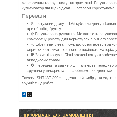
маневреним та зручним у використанні. Регульована
культиватор під індивідуальні потреби користувача
Переваги
💪 Потужний двигун: 196-кубовий двигун Loncin
при обробці ґрунту.
⚙️ Регульована рукоятка: Можливість регулюван
комфортну роботу для користувачів різного зрост
🔪 Ефективні леза: Ножі, що обертаються одноч
сприяючи отриманню якісного посівного матеріалу
🛡️ Захисні кожухи: Бічні захисні кожухи забез
випадкових травм.
🔄 Передній та задній хід: Наявність передньо
зручним у використанні на обмежених ділянках.
Faworyt SHT48F-200H – ідеальний вибір для садівників
зручність у роботі.
ІНФОРМАЦІЯ ДЛЯ ЗАМОВЛЕННЯ