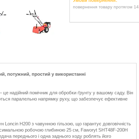
повернення товару протягом 14
й, потужний, простий у використанні
це надійний помічник для обробки ґрунту у вашому саду. Він
ються паралельно напрямку руху, що забезпечує ефективне
 Loncin H200 з чавунною гільзою, що гарантує довговічність
аксимальною робочою глибиною 25 см, Faworyt SHT48F-200H
дача переднього і одна заднього ходу роблять його