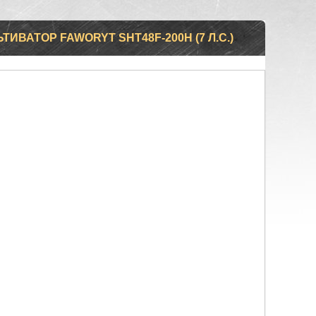
ИВАТОР FAWORYT SHT48F-200H (7 Л.С.)