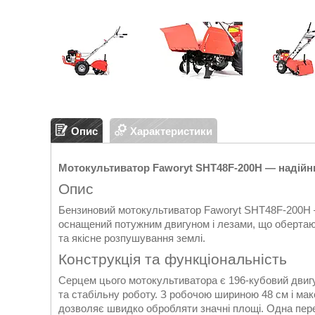
Опис
Характеристики
Мотокультиватор Faworyt SHT48F-200H — надійни
Опис
Бензиновий мотокультиватор Faworyt SHT48F-200H – 
оснащений потужним двигуном і лезами, що оберта
та якісне розпушування землі.
Конструкція та функціональність
Серцем цього мотокультиватора є 196-кубовий двигун
та стабільну роботу. З робочою шириною 48 см і м
дозволяє швидко обробляти значні площі. Одна пере