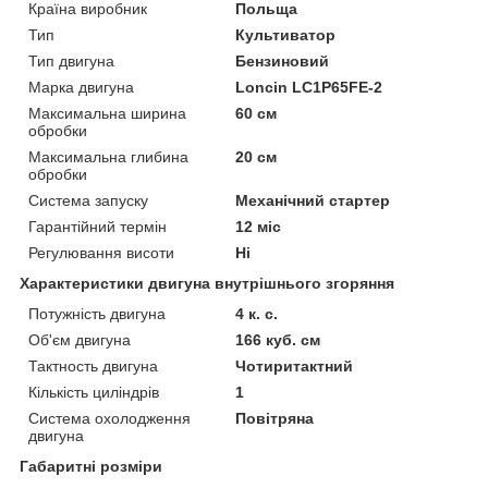
Країна виробник
Польща
Тип
Культиватор
Тип двигуна
Бензиновий
Марка двигуна
Loncin LC1P65FE-2
Максимальна ширина
60 см
обробки
Максимальна глибина
20 см
обробки
Система запуску
Механічний стартер
Гарантійний термін
12 міс
Регулювання висоти
Ні
Характеристики двигуна внутрішнього згоряння
Потужність двигуна
4 к. с.
Об'єм двигуна
166 куб. см
Тактность двигуна
Чотиритактний
Кількість циліндрів
1
Система охолодження
Повітряна
двигуна
Габаритні розміри