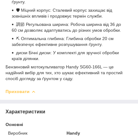
ґрунту.
🛡️ Міцний корпус: Сталевий корпус захищає від
зовнішніх впливів і продовжує термін служби.
調節 Регульована ширина: Робоча ширина від 36 до
60 см дозволяє адаптуватись до різних умов обробки.
⛏️ Оптимальна глибина: Глибина обробки 20 см
забезпечує ефективне розпушування ґрунту.
диски Бічні диски: У комплекті для зручної обробки
країв ділянки.
Бензиновий мотокультиватор Handy SG60-166L — це
надійний вибір для тих, хто шукає ефективний та простий
спосіб догляду за ґрунтом у саду.
Приховати
Характеристики
Основні
Виробник
Handy