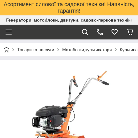
Асортимент силової та садової техніки! Наявність,
гарантія!
Генератори, мотоблоки, двигуни, садово-паркова техніка. 
Товари та послуги
Мотоблоки,культиватори
Культива