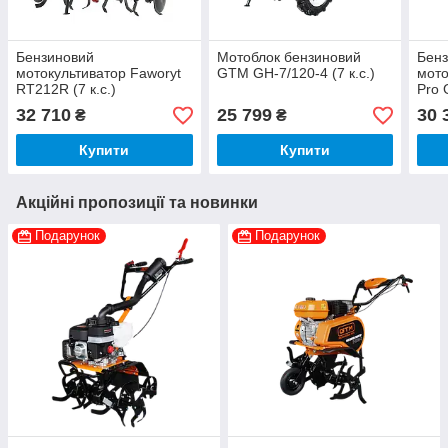
Бензиновий
Мотоблок бензиновий
Бен
мотокультиватор Faworyt
GTM GH-7/120-4 (7 к.с.)
мото
RT212R (7 к.с.)
Pro 
32 710
25 799
30 
₴
₴
Купити
Купити
Акційні пропозиції та новинки
Подарунок
Подарунок