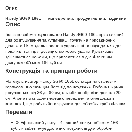
Опис
Handy SG60-166L — маневрений, продуктивний, надійний
Опис
Бензиновий мотокультиватор Handy SG60-166L призначений
для розпушування та культивації ґрунту на присадибних
ділянках. Ця модель проста в управлінні та підходить як для
новачків, так і для досвідчених користувачів. Культивація
здійснюється ножами, що приводяться в дію 4-тактним
двигуном об'ємом 166 куб.см.
Конструкція та принцип роботи
Мотокультиватор Handy SG60-166L оснащений сталевим
корпусом, що захищає його від пошкоджень. Робоча ширина
регулюється від 36 до 60 см, а глибина обробки досягає 20
см. Агрегат має одну передню передачу та бічні диски в
комплекті, що робить його зручним для обробки країв ділянки.
Переваги
⚙️ Ефективний двигун: 4-тактний двигун об'ємом 166
куб.см забезпечує достатню потужність для обробки