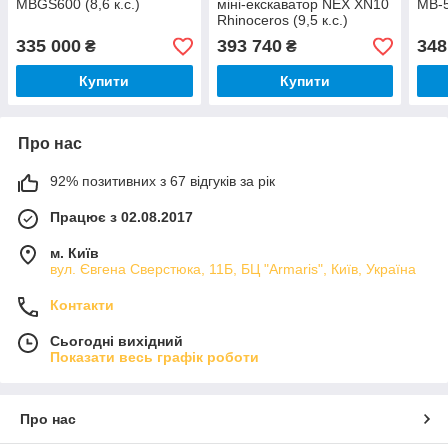
MBGS600 (8,6 к.с.)
міні-екскаватор NEX XN10
MB-5
Rhinoceros (9,5 к.с.)
335 000
393 740
348
₴
₴
Купити
Купити
Про нас
92% позитивних з 67 відгуків за рік
Працює з 02.08.2017
м. Київ
вул. Євгена Сверстюка, 11Б, БЦ "Armaris", Київ, Україна
Контакти
Сьогодні вихідний
Показати весь графік роботи
Про нас