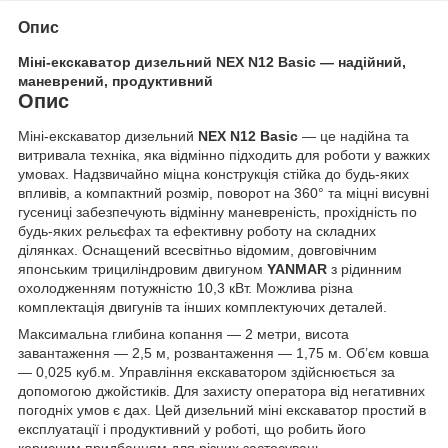
Опис
Міні-екскаватор дизельний NEX N12 Basic — надійний,
маневрений, продуктивний
Опис
Міні-екскаватор дизельний
NEX N12 Basic
— це надійна та
витривала техніка, яка відмінно підходить для роботи у важких
умовах. Надзвичайно міцна конструкція стійка до будь-яких
впливів, а компактний розмір, поворот на 360° та міцні висувні
гусениці забезпечують відмінну маневреність, прохідність по
будь-яких рельєфах та ефективну роботу на складних
ділянках. Оснащений всесвітньо відомим, довговічним
японським трициліндровим двигуном
YANMAR
з рідинним
охолодженням потужністю 10,3 кВт. Можлива різна
комплектація двигунів та інших комплектуючих деталей.
Максимальна глибина копання — 2 метри, висота
завантаження — 2,5 м, розвантаження — 1,75 м. Об’єм ковша
— 0,025 куб.м. Управління екскаватором здійснюється за
допомогою джойстиків. Для захисту оператора від негативних
погодніх умов є дах. Цей дизельний міні екскаватор простий в
експлуатації і продуктивний у роботі, що робить його