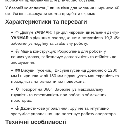
корисним придбанням для різних застосувань.
У базовій комплектації лише ківш для копання шириною 40
см. Усі інші аксесуари можна придбати окремо.
Характеристики та переваги
⚙️ Двигун YANMAR: Трициліндровий дизельний двигун
YANMAR
з рідинним охолодженням потужністю 10,3 кВт
забезпечує надійну та стабільну роботу.
💪 Міцна конструкція: Розроблена для роботи у
важких умовах, забезпечує довговічність та стійкість до
зношування.
🛤️ Висувні гусениці: Висувні гусениці довжиною 1230
мм і шириною колії 180 мм підвищують маневреність та
прохідність на різних типах поверхонь.
🔄 Поворот на 360°: Забезпечує максимальну
гнучкість та ефективність при роботі в обмежених
просторах.
🕹️ Джойстикове управління: Зручне та інтуїтивно
зрозуміле управління, що полегшує роботу оператора.
Технічні особливості