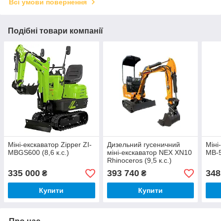
Всі умови повернення
Подібні товари компанії
Міні-екскаватор Zipper ZI-
Дизельний гусеничний
Міні
MBGS600 (8,6 к.с.)
міні-екскаватор NEX XN10
MB-5
Rhinoceros (9,5 к.с.)
335 000
393 740
348
₴
₴
Купити
Купити