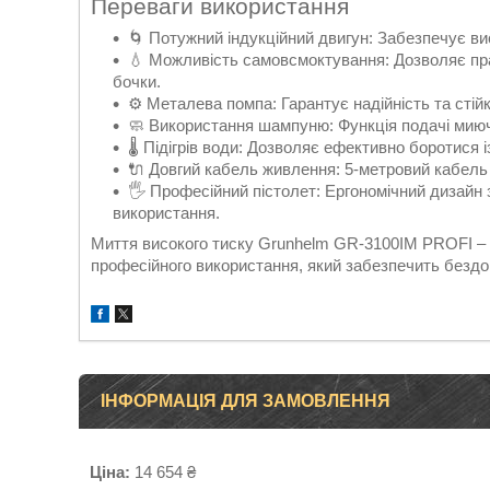
Переваги використання
🌀 Потужний індукційний двигун: Забезпечує в
💧 Можливість самовсмоктування: Дозволяє пр
бочки.
⚙️ Металева помпа: Гарантує надійність та стій
🧼 Використання шампуню: Функція подачі миюч
🌡️ Підігрів води: Дозволяє ефективно боротися
🔌 Довгий кабель живлення: 5-метровий кабель
🖐️ Професійний пістолет: Ергономічний дизай
використання.
Миття високого тиску Grunhelm GR-3100IM PROFI – ц
професійного використання, який забезпечить бездог
ІНФОРМАЦІЯ ДЛЯ ЗАМОВЛЕННЯ
Ціна:
14 654 ₴