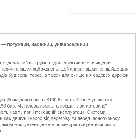
 — потужний, надійний, універсальний
це ідеальний інструмент для ефективного очищення
х плям та інших забруднень. Цей апарат відмінно підійде для
садів будівель, терас, а також для очищення садових доріжок
ційним двигуном на 3100 Вт, що забезпечує високу
190 бар. Металева помпа та поршні із загартованої
ість навіть при інтенсивній експлуатації. Система
щає двигун і насос від перегріву та передчасного зносу,
самовсмоктування дозволяє використовувати мийку з
.