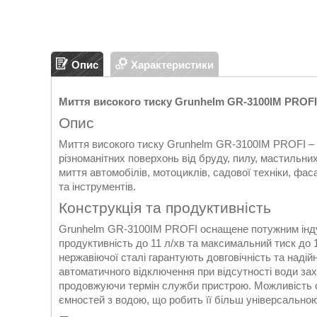
Опис
Характеристики
Миття високого тиску Grunhelm GR-3100IM PROFI
Опис
Миття високого тиску Grunhelm GR-3100IM PROFI – 
різноманітних поверхонь від бруду, пилу, мастильни
миття автомобілів, мотоциклів, садової техніки, фа
та інструментів.
Конструкція та продуктивність
Grunhelm GR-3100IM PROFI оснащене потужним індук
продуктивність до 11 л/хв та максимальний тиск до 
нержавіючої сталі гарантують довговічність та надійн
автоматичного відключення при відсутності води захи
продовжуючи термін служби пристрою. Можливість 
ємностей з водою, що робить її більш універсальною