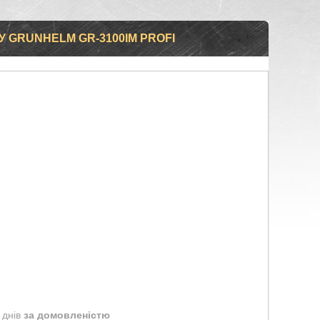
 GRUNHELM GR-3100IM PROFI
 днів
за домовленістю