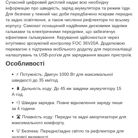
Сучасний цифровий дисплей надає всю необхідну
інформацію про швидкість, заряд акумулятора та режим їзди.
Для безпеки у темний час доби передбачено яскраве переднє
та заднє освітлення, а також численні рефлектори по всьому
корпусу. Самокат оснащений надійними дисковими задніми
гальмами та електричними передніми, що забезпечує
ефективне гальмування. Керування здійснюється через
інтуїтивно зрозумілий контролер FOC 36V20A. Додатковою
перевагою є підтримка мобільного додатку для персоналізації
налаштувань та USB-роз'єм для заряджання ваших пристроїв.
Особливості
⚡ Потужність: Двигун 1000 Вт для максимальної
швидкості до 35 км/год.
🔋 Дальність ходу: До 45 км завдяки акумулятору 15
А·год.
💨 Швидка зарядка: Повне відновлення заряду лише
за 4 години.
🛣️ Плавність ходу: Передні та задні амортизатори для
максимального комфорту.
💡 Безпека: Переднє/заднє світло та рефлектори для
чудової видимості.