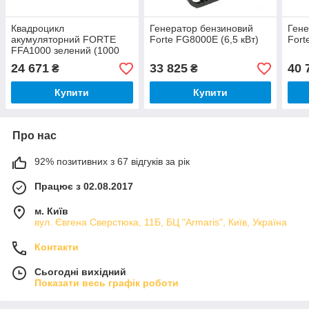
Квадроцикл
Генератор бензиновий
Гене
акумуляторний FORTE
Forte FG8000E (6,5 кВт)
Fort
FFA1000 зелений (1000
Вт)
24 671
33 825
40 
₴
₴
Купити
Купити
Про нас
92% позитивних з 67 відгуків за рік
Працює з 02.08.2017
м. Київ
вул. Євгена Сверстюка, 11Б, БЦ "Armaris", Київ, Україна
Контакти
Сьогодні вихідний
Показати весь графік роботи