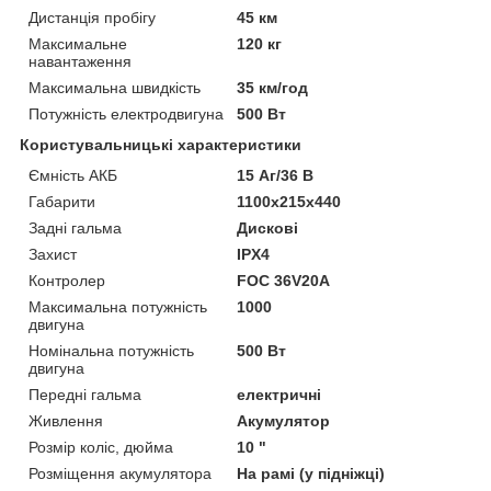
Дистанція пробігу
45 км
Максимальне
120 кг
навантаження
Максимальна швидкість
35 км/год
Потужність електродвигуна
500 Вт
Користувальницькі характеристики
Ємність АКБ
15 Аг/36 В
Габарити
1100х215х440
Задні гальма
Дискові
Захист
IPX4
Контролер
FOC 36V20A
Максимальна потужність
1000
двигуна
Номінальна потужність
500 Вт
двигуна
Передні гальма
електричні
Живлення
Акумулятор
Розмір коліс, дюйма
10 "
Розміщення акумулятора
На рамі (у підніжці)