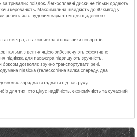
 за тривалих поїздок. Легкосплавні диски не тільки додають
ючи керованість. Максимальна швидкість до 80 км/год у
 км робить його чудовим варіантом для щоденного
 тахометра, а також яскраві показники поворотів
скові гальма з вентиляцією забезпечують ефективне
дня підніжка для пасажира підвищують зручність.
м боксом дозволяє зручно транспортувати речі.
родумана підвіска (телескопічна вилка спереду, два
 дозволяє заряджати гаджети під час руху.
бір для тих, хто цінує надійність, економічність та сучасний