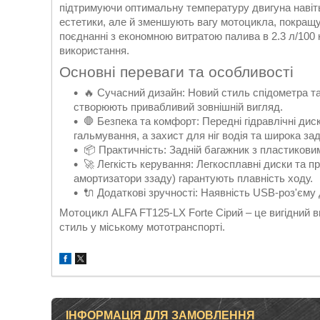
підтримуючи оптимальну температуру двигуна навіть
естетики, але й зменшують вагу мотоцикла, покращу
поєднанні з економною витратою палива в 2.3 л/100
використання.
Основні переваги та особливості
🔥 Сучасний дизайн: Новий стиль спідометра та
створюють привабливий зовнішній вигляд.
🛑 Безпека та комфорт: Передні гідравлічні ди
гальмування, а захист для ніг водія та широка за
📦 Практичність: Задній багажник з пластикови
🚀 Легкість керування: Легкосплавні диски та п
амортизатори ззаду) гарантують плавність ходу.
🔌 Додаткові зручності: Наявність USB-роз'єму
Мотоцикл ALFA FT125-LX Forte Сірий – це вигідний ви
стиль у міському мототранспорті.
ІНФОРМАЦІЯ ДЛЯ ЗАМОВЛЕННЯ