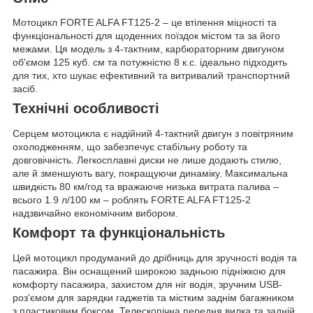
Мотоцикл FORTE ALFA FT125-2 – це втілення міцності та
функціональності для щоденних поїздок містом та за його
межами. Ця модель з 4-тактним, карбюраторним двигуном
об'ємом 125 куб. см та потужністю 8 к.с. ідеально підходить
для тих, хто шукає ефективний та витривалий транспортний
засіб.
Технічні особливості
Серцем мотоцикла є надійний 4-тактний двигун з повітряним
охолодженням, що забезпечує стабільну роботу та
довговічність. Легкосплавні диски не лише додають стилю,
але й зменшують вагу, покращуючи динаміку. Максимальна
швидкість 80 км/год та вражаюче низька витрата палива –
всього 1.9 л/100 км – роблять FORTE ALFA FT125-2
надзвичайно економічним вибором.
Комфорт та функціональність
Цей мотоцикл продуманий до дрібниць для зручності водія та
пасажира. Він оснащений широкою задньою підніжкою для
комфорту пасажира, захистом для ніг водія, зручним USB-
роз'ємом для зарядки гаджетів та містким заднім багажником
з пластиковим боксом. Телескопічна передня вилка та задній