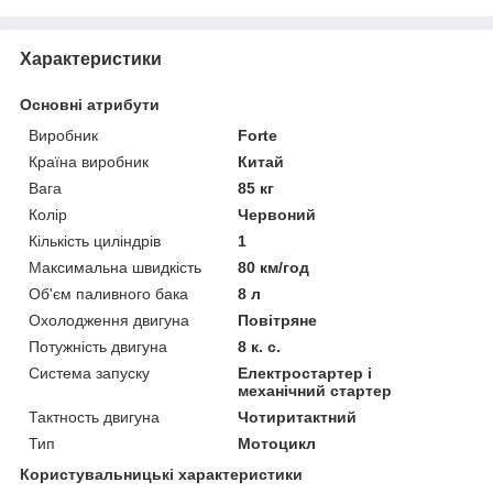
Характеристики
Основні атрибути
Виробник
Forte
Країна виробник
Китай
Вага
85 кг
Колір
Червоний
Кількість циліндрів
1
Максимальна швидкість
80 км/год
Об'єм паливного бака
8 л
Охолодження двигуна
Повітряне
Потужність двигуна
8 к. с.
Система запуску
Електростартер і
механічний стартер
Тактность двигуна
Чотиритактний
Тип
Мотоцикл
Користувальницькі характеристики