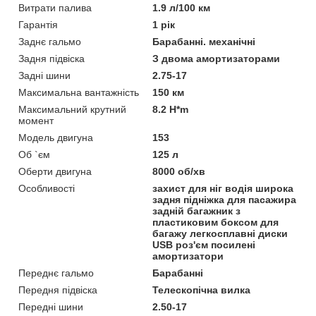
Витрати палива
1.9 л/100 км
Гарантія
1 рік
Заднє гальмо
Барабанні. механічні
Задня підвіска
З двома амортизаторами
Задні шини
2.75-17
Максимальна вантажність
150 км
Максимальний крутний
8.2 H*m
момент
Модель двигуна
153
Об `єм
125 л
Оберти двигуна
8000 об/хв
Особливості
захист для ніг водія широка
задня підніжка для пасажира
задній багажник з
пластиковим боксом для
багажу легкосплавні диски
USB роз'єм посилені
амортизатори
Переднє гальмо
Барабанні
Передня підвіска
Телескопічна вилка
Передні шини
2.50-17