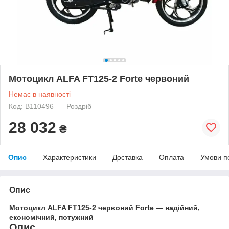
Мотоцикл ALFA FT125-2 Forte червоний
Немає в наявності
Код: B110496
Роздріб
28 032
₴
Опис
Характеристики
Доставка
Оплата
Умови п
Опис
Мотоцикл ALFA FT125-2 червоний Forte — надійний,
економічний, потужний
Опис