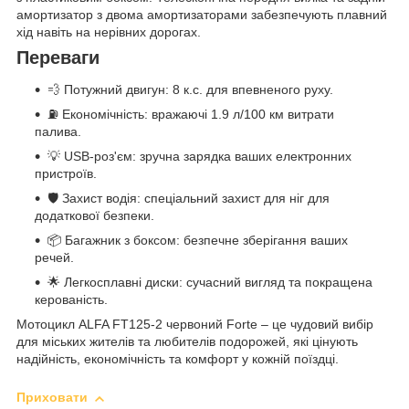
амортизатор з двома амортизаторами забезпечують плавний
хід навіть на нерівних дорогах.
Переваги
💨 Потужний двигун: 8 к.с. для впевненого руху.
⛽ Економічність: вражаючі 1.9 л/100 км витрати
палива.
💡 USB-роз'єм: зручна зарядка ваших електронних
пристроїв.
🛡️ Захист водія: спеціальний захист для ніг для
додаткової безпеки.
📦 Багажник з боксом: безпечне зберігання ваших
речей.
🌟 Легкосплавні диски: сучасний вигляд та покращена
керованість.
Мотоцикл ALFA FT125-2 червоний Forte – це чудовий вибір
для міських жителів та любителів подорожей, які цінують
надійність, економічність та комфорт у кожній поїздці.
Приховати