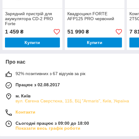
Зарядний пристрій для
Квадроцикл FORTE
Комп
акумулятора CD-2 PRO
AFP125 PRO червоний
2T5
Forte
1 459
51 990
7 8
₴
₴
Купити
Купити
Про нас
92% позитивних з 67 відгуків за рік
Працює з 02.08.2017
м. Київ
вул. Євгена Сверстюка, 11Б, БЦ "Armaris", Київ, Україна
Контакти
Сьогодні працює з 09:00 до 18:00
Показати весь графік роботи