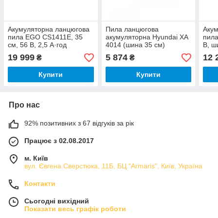
Акумуляторна ланцюгова
Пила ланцюгова
Акум
пила EGO CS1411E, 35
акумуляторна Hyundai XA
пила
см, 56 В, 2,5 А·год
4014 (шина 35 см)
В, ш
3/8P
19 999
5 874
12 
₴
₴
Купити
Купити
Про нас
92% позитивних з 67 відгуків за рік
Працює з 02.08.2017
м. Київ
вул. Євгена Сверстюка, 11Б, БЦ "Armaris", Київ, Україна
Контакти
Сьогодні вихідний
Показати весь графік роботи