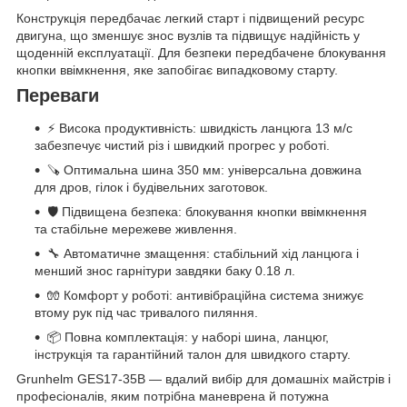
Конструкція передбачає легкий старт і підвищений ресурс
двигуна, що зменшує знос вузлів та підвищує надійність у
щоденній експлуатації. Для безпеки передбачене блокування
кнопки ввімкнення, яке запобігає випадковому старту.
Переваги
⚡ Висока продуктивність: швидкість ланцюга 13 м/с
забезпечує чистий різ і швидкий прогрес у роботі.
🪚 Оптимальна шина 350 мм: універсальна довжина
для дров, гілок і будівельних заготовок.
🛡️ Підвищена безпека: блокування кнопки ввімкнення
та стабільне мережеве живлення.
🔧 Автоматичне змащення: стабільний хід ланцюга і
менший знос гарнітури завдяки баку 0.18 л.
🧤 Комфорт у роботі: антивібраційна система знижує
втому рук під час тривалого пиляння.
📦 Повна комплектація: у наборі шина, ланцюг,
інструкція та гарантійний талон для швидкого старту.
Grunhelm GES17-35B — вдалий вибір для домашніх майстрів і
професіоналів, яким потрібна маневрена й потужна