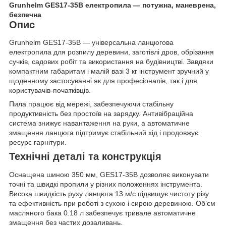
Grunhelm GES17-35B електропила — потужна, маневрена,
безпечна
Опис
Grunhelm GES17-35B — універсальна ланцюгова
електропила для розпилу деревини, заготівлі дров, обрізання
сучків, садових робіт та використання на будівництві. Завдяки
компактним габаритам і малій вазі 3 кг інструмент зручний у
щоденному застосуванні як для професіоналів, так і для
користувачів-початківців.
Пила працює від мережі, забезпечуючи стабільну
продуктивність без простоїв на зарядку. Антивібраційна
система знижує навантаження на руки, а автоматичне
змащення ланцюга підтримує стабільний хід і продовжує
ресурс гарнітури.
Технічні деталі та конструкція
Оснащена шиною 350 мм, GES17-35B дозволяє виконувати
точні та швидкі пропили у різних положеннях інструмента.
Висока швидкість руху ланцюга 13 м/с підвищує чистоту різу
та ефективність при роботі з сухою і сирою деревиною. Об’єм
масляного бака 0.18 л забезпечує тривале автоматичне
змащення без частих дозаливань.