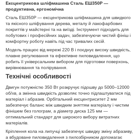
Ексцентрикова шліфмашина Сталь ЕШ350Р —
продуктивна, ергономічна
Сталь ЕШ350Р — ексцентрикова шліфмашина для швидкого
та якісного шліфування дерева, металу й лакофарбових
покриттів у майстерні та на виїзді. Інструмент підходить для
побутових і професійних задач, забезпечуючи чистий фініш і
комфортну роботу навіть під час тривалих сесій.
Модель працює від мережі 220 В і поєднує високу швидкість,
плавне регулювання та ефективне пиловидалення, що
робить її універсальним вибором для підготовки поверхонь,
вирівнювання та полірування.
Технічні особливості
Двигун потужністю 350 Вт розкручує підошву до 5000–12000
об/хв, а змінна швидкість дозволяє точно підлаштуватися під
матеріал і абразив. Орбітальний ексцентриситет 2 мм
забезпечує баланс між швидким зняттям матеріалу і чистим
фінішем без голограм, а діаметр диска 125 мм —
оптимальний стандарт для широкого вибору витратних
матеріалів.
Кріплення кола на липучці забезпечує швидку зміну абразиву,
а вбудоване пиловидалення з пилозбірником допомагає