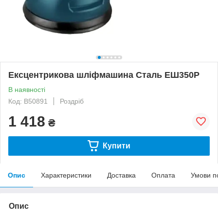
Ексцентрикова шліфмашина Сталь ЕШ350Р
В наявності
Код: B50891
Роздріб
1 418
₴
Купити
Опис
Характеристики
Доставка
Оплата
Умови п
Опис