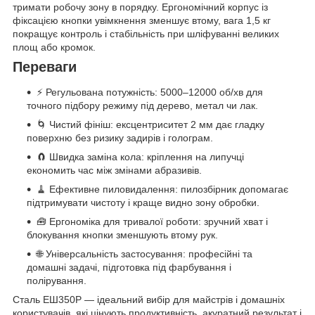
тримати робочу зону в порядку. Ергономічний корпус із
фіксацією кнопки увімкнення зменшує втому, вага 1,5 кг
покращує контроль і стабільність при шліфуванні великих
площ або кромок.
Переваги
⚡ Регульована потужність: 5000–12000 об/хв для
точного підбору режиму під дерево, метал чи лак.
🌀 Чистий фініш: ексцентриситет 2 мм дає гладку
поверхню без ризику задирів і голограм.
🧲 Швидка заміна кола: кріплення на липучці
економить час між змінами абразивів.
🧹 Ефективне пиловидалення: пилозбірник допомагає
підтримувати чистоту і краще видно зону обробки.
🧰 Ергономіка для тривалої роботи: зручний хват і
блокування кнопки зменшують втому рук.
🌐 Універсальність застосування: професійні та
домашні задачі, підготовка під фарбування і
полірування.
Сталь ЕШ350Р — ідеальний вибір для майстрів і домашніх
користувачів, які цінують продуктивність, акуратний результат і