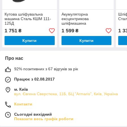
Кутова шліфувальна
Акумуляторна
Шлі
машина Сталь КШМ 111-
ексцентрикова
Ста
125Д
шліфмашина
OSC18/125BL, 18 В, 125
1 751
1 599
1 3
₴
₴
мм, безщіткова, каркас
GTM
Купити
Купити
Про нас
92% позитивних з 67 відгуків за рік
Працює з 02.08.2017
м. Київ
вул. Євгена Сверстюка, 11Б, БЦ "Armaris", Київ, Україна
Контакти
Сьогодні вихідний
Показати весь графік роботи