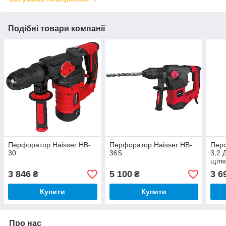
Подібні товари компанії
Перфоратор Haisser HB-
Перфоратор Haisser HB-
Пер
30
36S
3,2 
щіт
3 846
5 100
3 6
₴
₴
Купити
Купити
Про нас