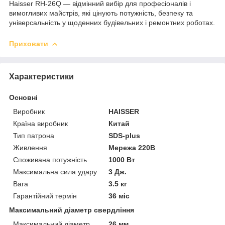
Haisser RH-26Q — відмінний вибір для професіоналів і
вимогливих майстрів, які цінують потужність, безпеку та
універсальність у щоденних будівельних і ремонтних роботах.
Приховати
Характеристики
Основні
Виробник
HAISSER
Країна виробник
Китай
Тип патрона
SDS-plus
Живлення
Мережа 220В
Споживана потужність
1000 Вт
Максимальна сила удару
3 Дж.
Вага
3.5 кг
Гарантійний термін
36 міс
Максимальний діаметр свердління
Максимальний діаметр
26 мм