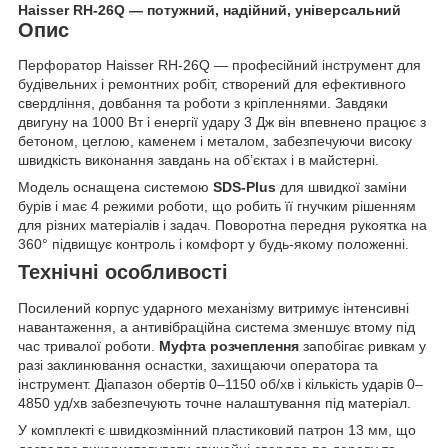
Haisser RH-26Q — потужний, надійний, універсальний
Опис
Перфоратор Haisser RH-26Q — професійний інструмент для
будівельних і ремонтних робіт, створений для ефективного
свердління, довбання та роботи з кріпленнями. Завдяки
двигуну на 1000 Вт і енергії удару 3 Дж він впевнено працює з
бетоном, цеглою, каменем і металом, забезпечуючи високу
швидкість виконання завдань на об’єктах і в майстерні.
Модель оснащена системою
SDS-Plus
для швидкої заміни
бурів і має 4 режими роботи, що робить її гнучким рішенням
для різних матеріалів і задач. Поворотна передня рукоятка на
360° підвищує контроль і комфорт у будь-якому положенні.
Технічні особливості
Посилений корпус ударного механізму витримує інтенсивні
навантаження, а антивібраційна система зменшує втому під
час тривалої роботи.
Муфта розчеплення
запобігає ривкам у
разі заклинювання оснастки, захищаючи оператора та
інструмент. Діапазон обертів 0–1150 об/хв і кількість ударів 0–
4850 уд/хв забезпечують точне налаштування під матеріал.
У комплекті є швидкозмінний пластиковий патрон 13 мм, що