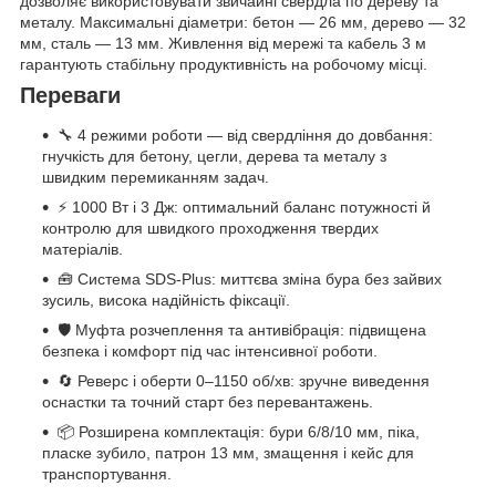
дозволяє використовувати звичайні свердла по дереву та
металу. Максимальні діаметри: бетон — 26 мм, дерево — 32
мм, сталь — 13 мм. Живлення від мережі та кабель 3 м
гарантують стабільну продуктивність на робочому місці.
Переваги
🔧 4 режими роботи — від свердління до довбання:
гнучкість для бетону, цегли, дерева та металу з
швидким перемиканням задач.
⚡ 1000 Вт і 3 Дж: оптимальний баланс потужності й
контролю для швидкого проходження твердих
матеріалів.
🧰 Система SDS-Plus: миттєва зміна бура без зайвих
зусиль, висока надійність фіксації.
🛡️ Муфта розчеплення та антивібрація: підвищена
безпека і комфорт під час інтенсивної роботи.
🔄 Реверс і оберти 0–1150 об/хв: зручне виведення
оснастки та точний старт без перевантажень.
📦 Розширена комплектація: бури 6/8/10 мм, піка,
пласке зубило, патрон 13 мм, змащення і кейс для
транспортування.