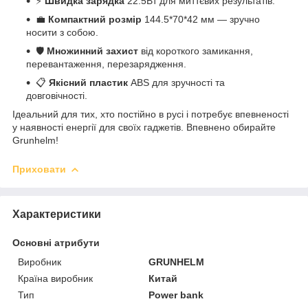
⚡
Швидка зарядка
22.5Вт для миттєвих результатів.
💼
Компактний розмір
144.5*70*42 мм — зручно
носити з собою.
🛡️
Множинний захист
від короткого замикання,
перевантаження, перезарядження.
📋
Якісний пластик
ABS для зручності та
довговічності.
Ідеальний для тих, хто постійно в русі і потребує впевненості
у наявності енергії для своїх гаджетів. Впевнено обирайте
Grunhelm!
Приховати
Характеристики
Основні атрибути
Виробник
GRUNHELM
Країна виробник
Китай
Тип
Power bank