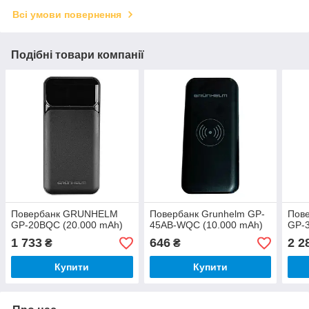
Всі умови повернення
Подібні товари компанії
Повербанк GRUNHELM
Повербанк Grunhelm GP-
Пов
GP-20BQC (20.000 mAh)
45AB-WQC (10.000 mAh)
GP-
1 733
646
2 2
₴
₴
Купити
Купити