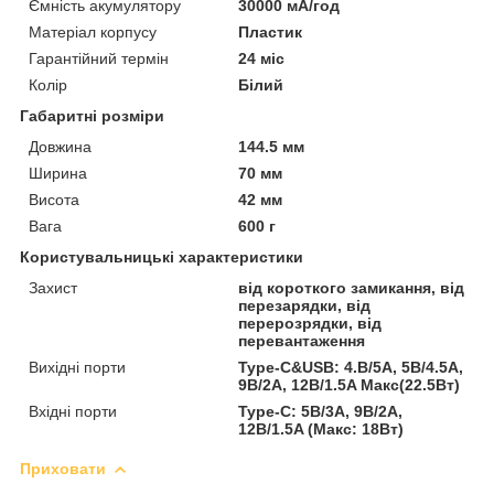
Ємність акумулятору
30000 мА/год
Матеріал корпусу
Пластик
Гарантійний термін
24 міс
Колір
Білий
Габаритні розміри
Довжина
144.5 мм
Ширина
70 мм
Висота
42 мм
Вага
600 г
Користувальницькі характеристики
Захист
від короткого замикання, від
перезарядки, від
перерозрядки, від
перевантаження
Вихідні порти
Type-C&USB: 4.В/5A, 5В/4.5A,
9В/2A, 12В/1.5A Mакс(22.5Вт)
Вхідні порти
Type-C: 5В/3A, 9В/2A,
12В/1.5A (Mакс: 18Вт)
Приховати