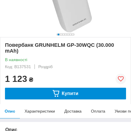
Повербанк GRUNHELM GP-30WQC (30.000
mAh)
В наявності
Код: B137531
Роздріб
1 123
₴
Купити
Опис
Характеристики
Доставка
Оплата
Умови п
Опис