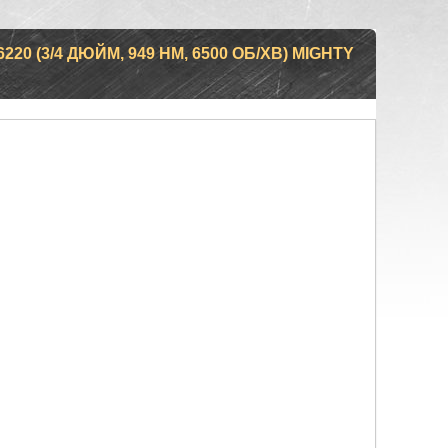
0 (3/4 ДЮЙМ, 949 НМ, 6500 ОБ/ХВ) MIGHTY