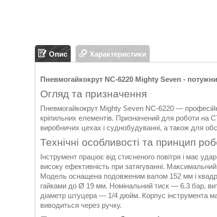
Опис
Характеристики
Пневмогайкокрут NC-6220 Mighty Seven - потужн
Огляд та призначення
Пневмогайкокрут Mighty Seven NC-6220 — професійн
кріпильних елементів. Призначений для роботи на С
виробничих цехах і суднобудуванні, а також для об
Технічні особливості та принцип ро
Інструмент працює від стисненого повітря і має уд
високу ефективність при затягуванні. Максимальний
Модель оснащена подовженим валом 152 мм і квадр
гайками до Ø 19 мм. Номінальний тиск — 6.3 бар, ви
діаметр штуцера — 1/4 дюйм. Корпус інструмента ма
виводиться через ручку.