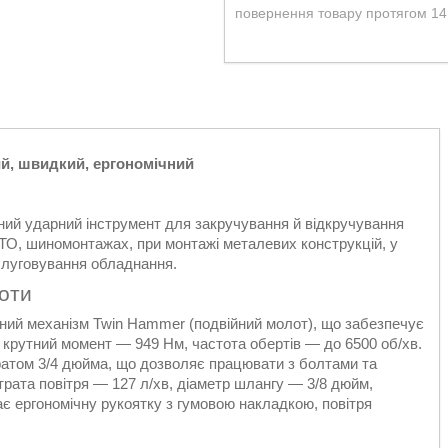
повернення товару протягом 14
ий, швидкий, ергономічний
ий ударний інструмент для закручування й відкручування
ТО, шиномонтажах, при монтажі металевих конструкцій, у
слуговування обладнання.
боти
арний механізм Twin Hammer (подвійний молот), що забезпечує
 крутний момент — 949 Нм, частота обертів — до 6500 об/хв.
атом 3/4 дюйма, що дозволяє працювати з болтами та
трата повітря — 127 л/хв, діаметр шлангу — 3/8 дюйм,
є ергономічну рукоятку з гумовою накладкою, повітря