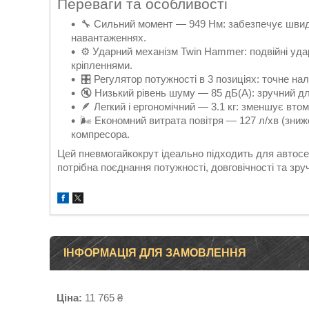
Переваги та особливості
🔧 Сильний момент — 949 Нм: забезпечує швидк
навантаженнях.
⚙️ Ударний механізм Twin Hammer: подвійні уда
кріпленнями.
🎛 Регулятор потужності в 3 позиціях: точне н
🔇 Низький рівень шуму — 85 дБ(А): зручний дл
🪶 Легкий і ергономічний — 3.1 кг: зменшує вто
🌬 Економний витрата повітря — 127 л/хв (зни
компресора.
Цей пневмогайкокрут ідеально підходить для автосе
потрібна поєднання потужності, довговічності та зру
ІНФОРМАЦІЯ ДЛЯ ЗАМОВЛЕННЯ
Ціна:
11 765 ₴