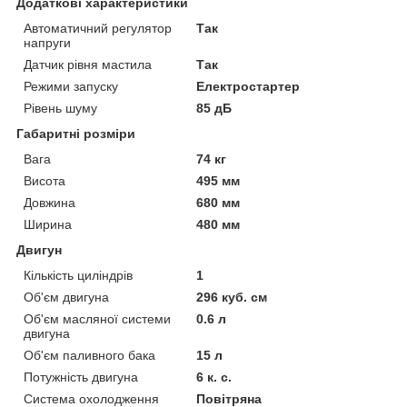
Додаткові характеристики
Автоматичний регулятор
Так
напруги
Датчик рівня мастила
Так
Режими запуску
Електростартер
Рівень шуму
85 дБ
Габаритні розміри
Вага
74 кг
Висота
495 мм
Довжина
680 мм
Ширина
480 мм
Двигун
Кількість циліндрів
1
Об'єм двигуна
296 куб. см
Об'єм масляної системи
0.6 л
двигуна
Об'єм паливного бака
15 л
Потужність двигуна
6 к. с.
Система охолодження
Повітряна