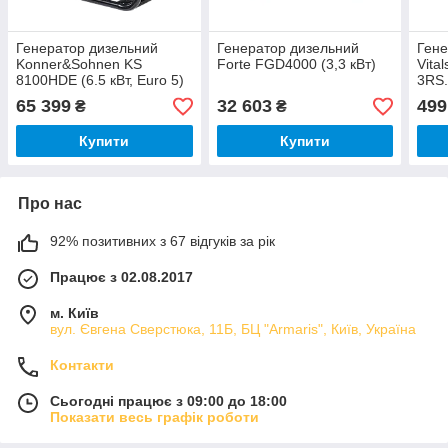
Генератор дизельний
Генератор дизельний
Гене
Konner&Sohnen KS
Forte FGD4000 (3,3 кВт)
Vita
8100HDE (6.5 кВт, Euro 5)
3RS.
65 399
32 603
499
₴
₴
Купити
Купити
Про нас
92% позитивних з 67 відгуків за рік
Працює з 02.08.2017
м. Київ
вул. Євгена Сверстюка, 11Б, БЦ "Armaris", Київ, Україна
Контакти
Сьогодні працює з 09:00 до 18:00
Показати весь графік роботи