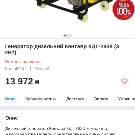
Генератор дизельний Кентавр КДГ-283К (3
кВт)
Немає в наявності
Код: 45142
Роздріб
13 972
₴
Опис
Характеристики
Доставка
Оплата
Умови п
Опис
Дизельний генератор Кентавр КДГ-283К-компактна,
малогабаритна модель, представлена на ринку силової