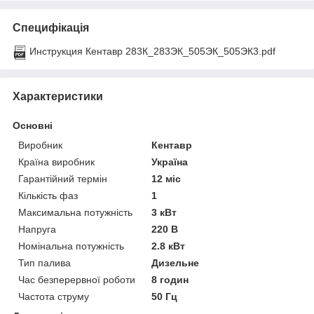
Специфікація
Инструкция Кентавр 283К_283ЭК_505ЭК_505ЭК3.pdf
Характеристики
Основні
Виробник
Кентавр
Країна виробник
Україна
Гарантійний термін
12 міс
Кількість фаз
1
Максимальна потужність
3 кВт
Напруга
220 В
Номінальна потужність
2.8 кВт
Тип палива
Дизельне
Час безперервної роботи
8 годин
Частота струму
50 Гц