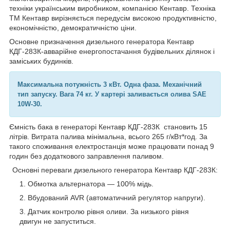
техніки українським виробником, компанією Кентавр. Техніка
ТМ Кентавр вирізняється передусім високою продуктивністю,
економічністю, демократичністю ціни.
Основне призначення дизельного генератора Кентавр
КДГ-283К-авварійне енергопостачання будівельних ділянок і
заміських будинків.
Максимальна потужність 3 кВт. Одна фаза. Механічний
тип запуску. Вага 74 кг. У картері заливається олива SAE
10W-30.
Ємність бака в генераторі Кентавр КДГ-283К становить 15
літрів. Витрата палива мінімальна, всього 265 г/кВт*год. За
такого споживання електростанція може працювати понад 9
годин без додаткового заправлення паливом.
Основні переваги дизельного генератора Кентавр КДГ-283К:
Обмотка альтернатора — 100% мідь.
Вбудований AVR (автоматичний регулятор напруги).
Датчик контролю рівня оливи. За низького рівня
двигун не запуститься.