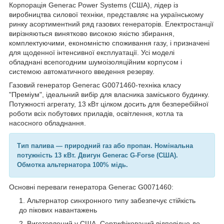
Корпорація Generac Power Systems (США), лідер із
виробництва силової техніки, представляє на українському
ринку асортиментний ряд газових генераторів. Електростанції
вирізняються винятково високою якістю збирання,
комплектуючими, економністю споживання газу, і призначені
для щоденної інтенсивної експлуатації. Усі моделі
обладнані всепогодним шумоізоляційним корпусом і
системою автоматичного введення резерву.
Газовий генератор Generac G0071460-техніка класу
"Преміум", ідеальний вибір для власника заміського будинку.
Потужності агрегату, 13 кВт цілком досить для безперебійної
роботи всіх побутових приладів, освітлення, котла та
насосного обладнання.
Тип палива — природний газ або пропан. Номінальна
потужність 13 кВт. Двигун Generac G-Forse (США).
Обмотка альтернатора 100% мідь.
Основні переваги генератора Generac G0071460:
Альтернатор синхронного типу забезпечує стійкість
до пікових навантажень
Виготовлений у США. Сертифікований відповідно до