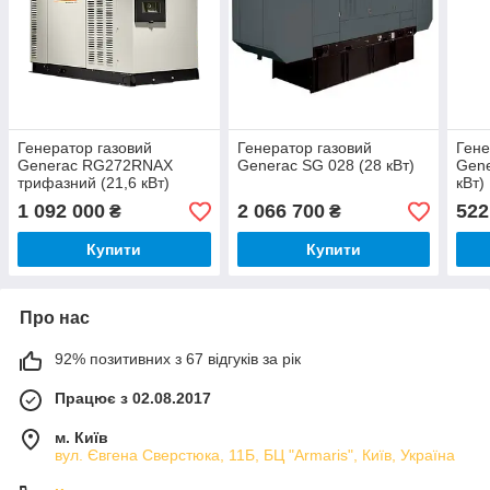
Генератор газовий
Генератор газовий
Гене
Generac RG272RNAX
Generac SG 028 (28 кВт)
Gene
трифазний (21,6 кВт)
кВт)
1 092 000
2 066 700
522
₴
₴
Купити
Купити
Про нас
92% позитивних з 67 відгуків за рік
Працює з 02.08.2017
м. Київ
вул. Євгена Сверстюка, 11Б, БЦ "Armaris", Київ, Україна