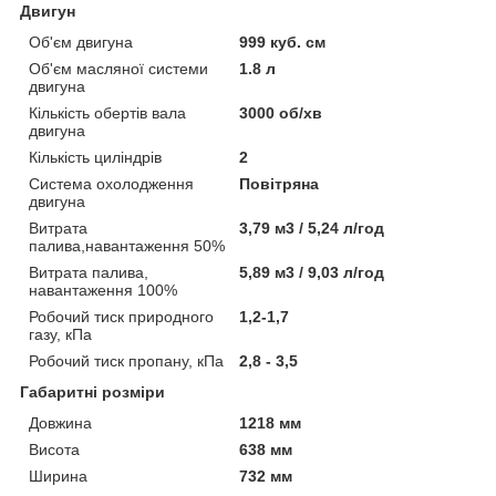
Двигун
Об'єм двигуна
999 куб. см
Об'єм масляної системи
1.8 л
двигуна
Кількість обертів вала
3000 об/хв
двигуна
Кількість циліндрів
2
Система охолодження
Повітряна
двигуна
Витрата
3,79 м3 / 5,24 л/год
палива,навантаження 50%
Витрата палива,
5,89 м3 / 9,03 л/год
навантаження 100%
Робочий тиск природного
1,2-1,7
газу, кПа
Робочий тиск пропану, кПа
2,8 - 3,5
Габаритні розміри
Довжина
1218 мм
Висота
638 мм
Ширина
732 мм