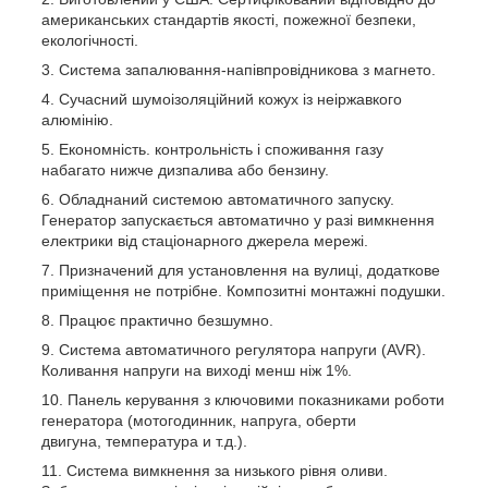
американських стандартів якості, пожежної безпеки,
екологічності.
Система запалювання-напівпровідникова з магнето.
Сучасний шумоізоляційний кожух із неіржавкого
алюмінію.
Економність. контрольність і споживання газу
набагато нижче дизпалива або бензину.
Обладнаний системою автоматичного запуску.
Генератор запускається автоматично у разі вимкнення
електрики від стаціонарного джерела мережі.
Призначений для установлення на вулиці, додаткове
приміщення не потрібне. Композитні монтажні подушки.
Працює практично безшумно.
Система автоматичного регулятора напруги (AVR).
Коливання напруги на виході менш ніж 1%.
Панель керування з ключовими показниками роботи
генератора (мотогодинник, напруга, оберти
двигуна, температура и т.д.).
Система вимкнення за низького рівня оливи.