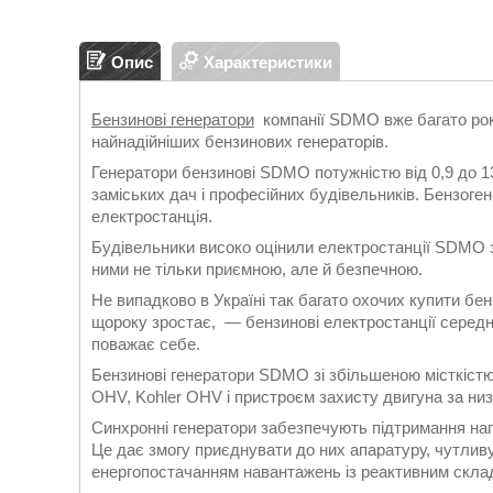
Опис
Характеристики
Бензинові генератори
компанії SDMO вже багато років
найнадійніших бензинових генераторів.
Генератори бензинові SDMO потужністю від 0,9 до 1
заміських дач і професійних будівельників. Бензог
електростанція.
Будівельники високо оцінили електростанції SDMO за
ними не тільки приємною, але й безпечною.
Не випадково в Україні так багато охочих купити бенз
щороку зростає, — бензинові електростанції середн
поважає себе.
Бензинові генератори SDMO зі збільшеною місткіст
OHV, Kohler OHV і пристроєм захисту двигуна за низ
Синхронні генератори забезпечують підтримання нап
Це дає змогу приєднувати до них апаратуру, чутлив
енергопостачанням навантажень із реактивним скла