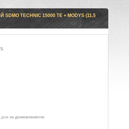
SDMO TECHNIC 15000 TE + MODYS (11,5
YS
 днів
за домовленістю