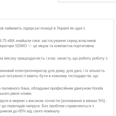
 займають лідерські позиції в Україні як одні з
3.75 кВА знайшли своє застосування серед власників
енератори SDMO — це міцна та компактна портативна
 високу працездатність і клас захисту, що робить роботу з
иновий електрогенератор для дому, для дачі, і їх кількість
ьої потужності мають бути в кожному господарстві, що
ю паливного бака, обладнані професійним двигуном Honda
ького рівня оливи.
руги в мережі з високою точністю (колювання в межах 5%) .
у до перепадів напруги. Без проблем справляються з
дником до 65% від свого номіналу