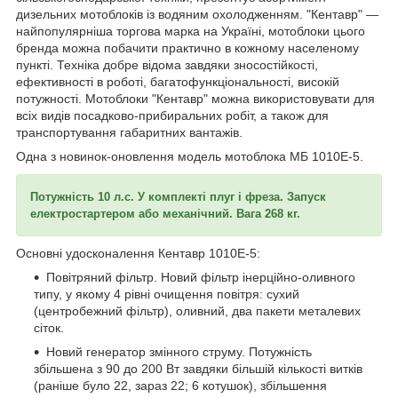
дизельних мотоблоків із водяним охолодженням. "Кентавр" —
найпопулярніша торгова марка на Україні, мотоблоки цього
бренда можна побачити практично в кожному населеному
пункті. Техніка добре відома завдяки зносостійкості,
ефективності в роботі, багатофункціональності, високій
потужності. Мотоблоки "Кентавр" можна використовувати для
всіх видів посадково-прибиральних робіт, а також для
транспортування габаритних вантажів.
Одна з новинок-оновлення модель мотоблока МБ 1010Е-5.
Потужність 10 л.с. У комплекті плуг і фреза. Запуск
електростартером або механічний. Вага 268 кг.
Основні удосконалення Кентавр 1010Е-5:
Повітряний фільтр. Новий фільтр інерційно-оливного
типу, у якому 4 рівні очищення повітря: сухий
(центробежний фільтр), оливний, два пакети металевих
сіток.
Новий генератор змінного струму. Потужність
збільшена з 90 до 200 Вт завдяки більшій кількості витків
(раніше було 22, зараз 22; 6 котушок), збільшення