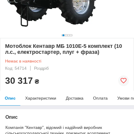
Мотоблок Кентавр МБ 1010Е-5 комплект (10
л.с., електростартер, плуг + фраза)
Немає в наявності
Код: 54714
Роздріб
30 317
₴
Опис
Характеристики
Доставка
Оплата
Умови п
Опис
Компанія "Кентавр", відомий і надійний виробник
сільськогосподарської техніки, презентує асортимент