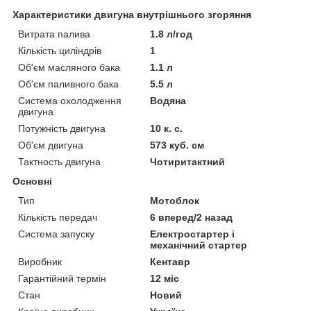
Характеристики двигуна внутрішнього згоряння
Витрата палива
1.8 л/год
Кількість циліндрів
1
Об'єм масляного бака
1.1 л
Об'єм паливного бака
5.5 л
Система охолодження
Водяна
двигуна
Потужність двигуна
10 к. с.
Об'єм двигуна
573 куб. см
Тактность двигуна
Чотиритактний
Основні
Тип
Мотоблок
Кількість передач
6 вперед/2 назад
Система запуску
Електростартер і
механічний стартер
Виробник
Кентавр
Гарантійний термін
12 міс
Стан
Новий