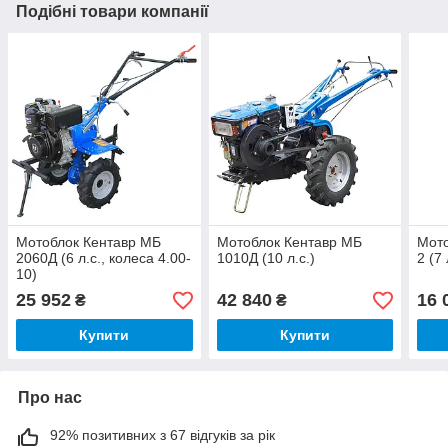
Подібні товари компанії
Мотоблок Кентавр МБ
Мотоблок Кентавр МБ
Мото
2060Д (6 л.с., колеса 4.00-
1010Д (10 л.с.)
2 (7 
10)
25 952
42 840
16 
₴
₴
Купити
Купити
Про нас
92% позитивних з 67 відгуків за рік