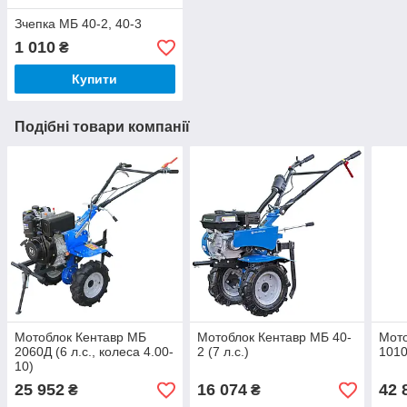
Зчепка МБ 40-2, 40-3
1 010
₴
Купити
Подібні товари компанії
Мотоблок Кентавр МБ
Мотоблок Кентавр МБ 40-
Мото
2060Д (6 л.с., колеса 4.00-
2 (7 л.с.)
1010
10)
25 952
16 074
42 
₴
₴