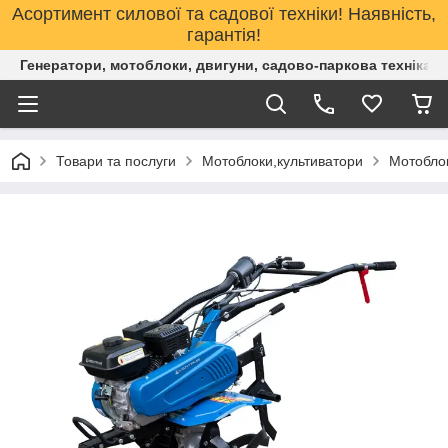
Асортимент силової та садової техніки! Наявність,
гарантія!
Генератори, мотоблоки, двигуни, садово-паркова техніка. 
Товари та послуги
Мотоблоки,культиватори
Мотоблок