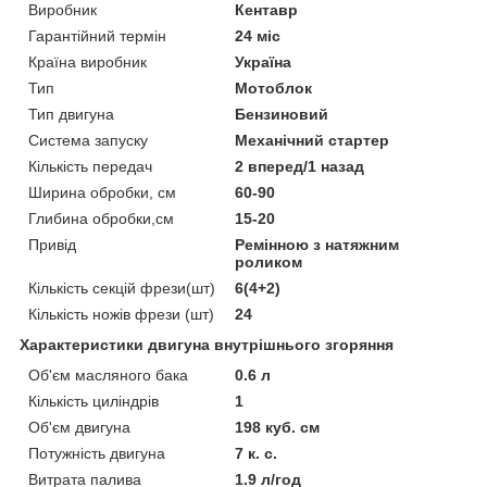
Виробник
Кентавр
Гарантійний термін
24 міс
Країна виробник
Україна
Тип
Мотоблок
Тип двигуна
Бензиновий
Система запуску
Механічний стартер
Кількість передач
2 вперед/1 назад
Ширина обробки, см
60-90
Глибина обробки,см
15-20
Привід
Ремінною з натяжним
роликом
Кількість секцій фрези(шт)
6(4+2)
Кількість ножів фрези (шт)
24
Характеристики двигуна внутрішнього згоряння
Об'єм масляного бака
0.6 л
Кількість циліндрів
1
Об'єм двигуна
198 куб. см
Потужність двигуна
7 к. с.
Витрата палива
1.9 л/год